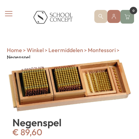
0
Home
Winkel
Leermiddelen
Montessori
>
>
>
>
Negenspel
Negenspel
€
89,60