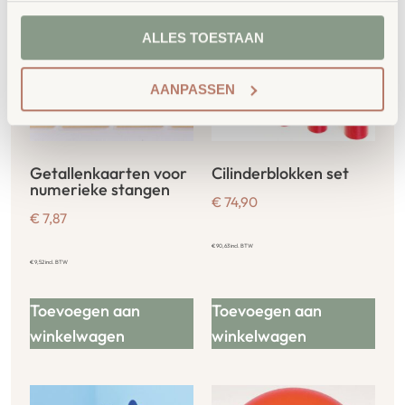
ALLES TOESTAAN
AANPASSEN
Getallenkaarten voor
Cilinderblokken set
numerieke stangen
€
74,90
€
7,87
€
90,63
incl. BTW
€
9,52
incl. BTW
Toevoegen aan
Toevoegen aan
winkelwagen
winkelwagen