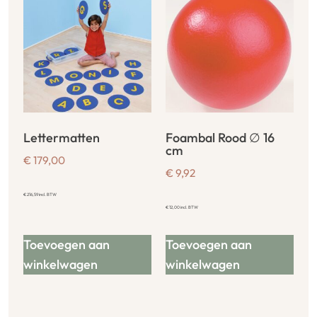
Lettermatten
Foambal Rood ∅ 16
cm
€
179,00
€
9,92
€
216,59
incl. BTW
€
12,00
incl. BTW
Toevoegen aan
Toevoegen aan
winkelwagen
winkelwagen