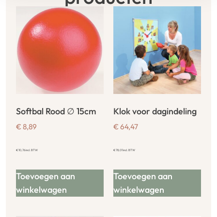
Softbal Rood ∅ 15cm
Klok voor dagindeling
€
8,89
€
64,47
€
10,76
incl. BTW
€
78,01
incl. BTW
Toevoegen aan
Toevoegen aan
winkelwagen
winkelwagen