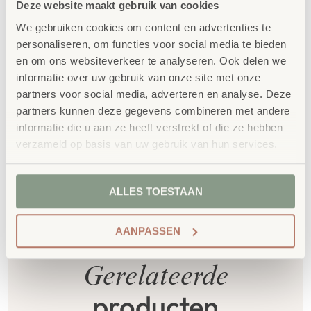
Deze website maakt gebruik van cookies
Duurzaamheid
: wij werken met circulaire
We gebruiken cookies om content en advertenties te
producten, waaronder onze
OneWood-lijn
van
personaliseren, om functies voor social media te bieden
100% FSC
-gecertificeerd Scandinavisch hout.
en om ons websiteverkeer te analyseren. Ook delen we
Daarnaast zelfs voorzien van het
informatie over uw gebruik van onze site met onze
milieukeurmerk
EU-Ecolabel
.
partners voor social media, adverteren en analyse. Deze
Extra informatie
partners kunnen deze gegevens combineren met andere
informatie die u aan ze heeft verstrekt of die ze hebben
SKU
85851
verzameld op basis van uw gebruik van hun services.
ALLES TOESTAAN
AANPASSEN
Gerelateerde
producten