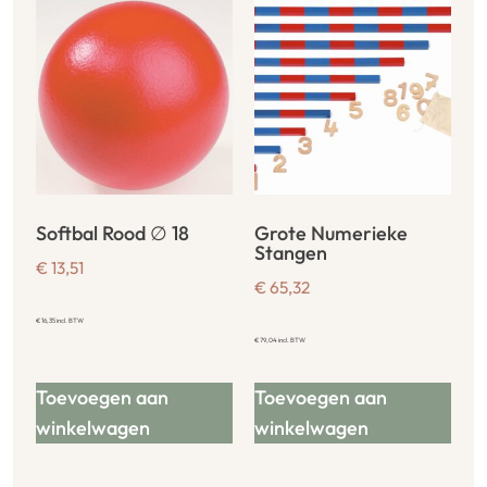
Softbal Rood ∅ 18
Grote Numerieke
Stangen
€
13,51
€
65,32
€
16,35
incl. BTW
€
79,04
incl. BTW
Toevoegen aan
Toevoegen aan
winkelwagen
winkelwagen