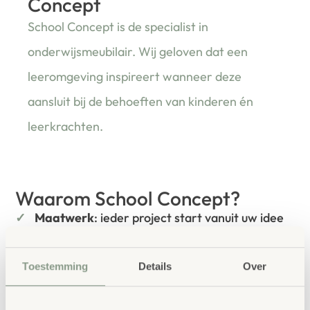
Concept
School Concept is de specialist in
onderwijsmeubilair. Wij geloven dat een
leeromgeving inspireert wanneer deze
aansluit bij de behoeften van kinderen én
leerkrachten.
Waarom School Concept?
Maatwerk
: ieder project start vanuit uw idee
en onze ervaring
Kwaliteit
: al ons school- en
Toestemming
Details
Over
kinderopvangmeubilair is uitvoerig getest en
voldoet aan GS- en TÜV-keuringen