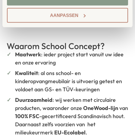
aansluit bij de behoeften van kinderen én
leerkrachten.
AANPASSEN
Waarom School Concept?
Maatwerk
: ieder project start vanuit uw idee
en onze ervaring
Kwaliteit
: al ons school- en
kinderopvangmeubilair is uitvoerig getest en
voldoet aan GS- en TÜV-keuringen
Duurzaamheid
: wij werken met circulaire
producten, waaronder onze
OneWood-lijn
van
100% FSC
-gecertificeerd Scandinavisch hout.
Daarnaast zelfs voorzien van het
milieukeurmerk
EU-Ecolabel
.