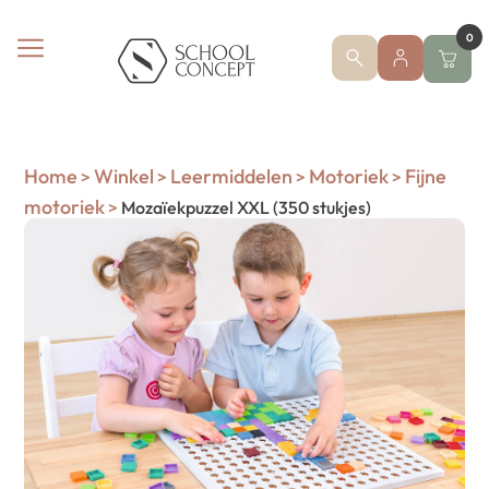
0
Home
Winkel
Leermiddelen
Motoriek
Fijne
>
>
>
>
motoriek
>
Mozaïekpuzzel XXL (350 stukjes)