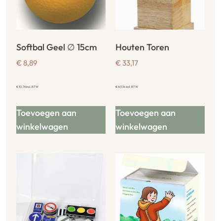
Softbal Geel ∅ 15cm
Houten Toren
€
8,89
€
33,17
€
10,76
incl. BTW
€
40,14
incl. BTW
Toevoegen aan
Toevoegen aan
winkelwagen
winkelwagen