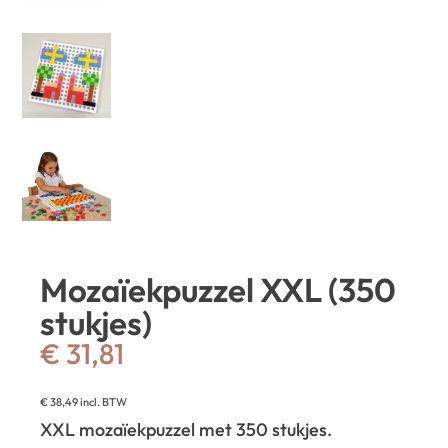
Mozaïekpuzzel XXL (350
stukjes)
€
31,81
€
38,49
incl. BTW
XXL mozaïekpuzzel met 350 stukjes.