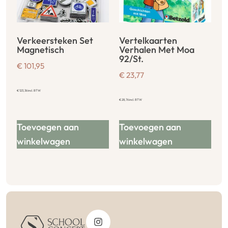
Verkeersteken Set
Vertelkaarten
Magnetisch
Verhalen Met Moa
92/St.
€
101,95
€
23,77
€
123,36
incl. BTW
€
28,76
incl. BTW
Toevoegen aan
Toevoegen aan
winkelwagen
winkelwagen