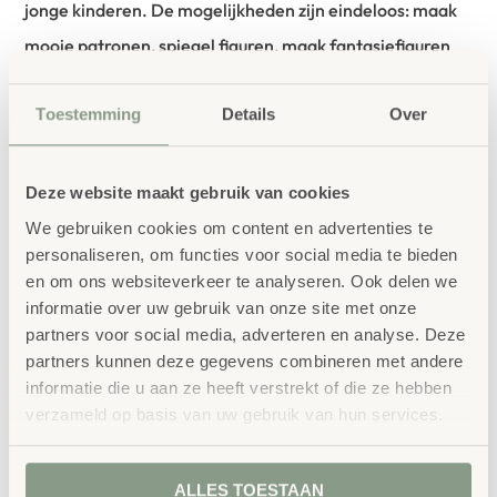
jonge kinderen. De mogelijkheden zijn eindeloos: maak
mooie patronen, spiegel figuren, maak fantasiefiguren
en geometrische vormen. Het spelen met deze
Toestemming
Details
Over
mozaïekpuzzel versterkt de verbeeldingskracht,
geometrische basiskennis en ruimtelijk inzicht.
Deze website maakt gebruik van cookies
– 350 vierkante puzzelstukjes in 12 kleuren (2,3 x 2,3 cm)
We gebruiken cookies om content en advertenties te
– 1 groot legbord (39 x 39 cm)
personaliseren, om functies voor social media te bieden
en om ons websiteverkeer te analyseren. Ook delen we
informatie over uw gebruik van onze site met onze
bestellen bij School
Vertrouwd
partners voor social media, adverteren en analyse. Deze
Concept
partners kunnen deze gegevens combineren met andere
informatie die u aan ze heeft verstrekt of die ze hebben
School Concept is de specialist in
verzameld op basis van uw gebruik van hun services.
onderwijsmeubilair. Wij geloven dat een
leeromgeving inspireert wanneer deze
ALLES TOESTAAN