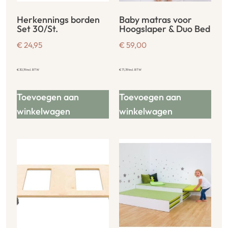
Herkennings borden
Baby matras voor
Set 30/St.
Hoogslaper & Duo Bed
€
24,95
€
59,00
€
30,19
incl. BTW
€
71,39
incl. BTW
Toevoegen aan
Toevoegen aan
winkelwagen
winkelwagen