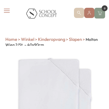
0
Home
Winkel
Kinderopvang
Slapen
>
>
>
>
Molton
Wieg 2/St. – 40x90cm