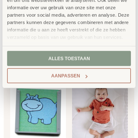
en om ons websiteverkeer te analyseren. Ook delen we
SKU
2512.501.00001
informatie over uw gebruik van onze site met onze
partners voor social media, adverteren en analyse. Deze
partners kunnen deze gegevens combineren met andere
informatie die u aan ze heeft verstrekt of die ze hebben
verzameld op basis van uw gebruik van hun services.
ALLES TOESTAAN
Gerelateerde
producten
AANPASSEN