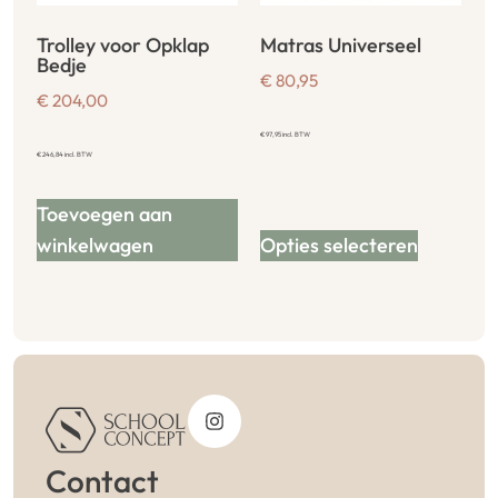
Trolley voor Opklap
Matras Universeel
Bedje
€
80,95
€
204,00
€
97,95
incl. BTW
€
246,84
incl. BTW
Toevoegen aan
winkelwagen
Opties selecteren
Contact