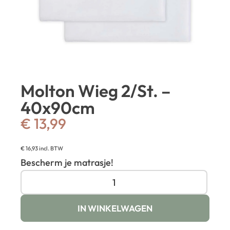
Molton Wieg 2/St. –
40x90cm
€
13,99
€
16,93
incl. BTW
Bescherm je matrasje!
IN WINKELWAGEN