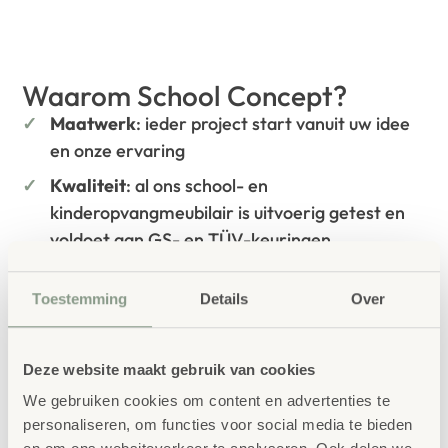
Waarom School Concept?
Maatwerk
: ieder project start vanuit uw idee
en onze ervaring
Kwaliteit
: al ons school- en
kinderopvangmeubilair is uitvoerig getest en
voldoet aan GS- en TÜV-keuringen
Duurzaamheid
: wij werken met circulaire
Toestemming
Details
Over
producten, waaronder onze
OneWood-lijn
van
100% FSC
-gecertificeerd Scandinavisch hout.
Daarnaast zelfs voorzien van het
Deze website maakt gebruik van cookies
milieukeurmerk
EU-Ecolabel
.
We gebruiken cookies om content en advertenties te
Extra informatie
personaliseren, om functies voor social media te bieden