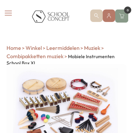
0
Home
Winkel
Leermiddelen
Muziek
>
>
>
>
Combipakketten muziek
>
Mobiele Instrumenten
School Box XL