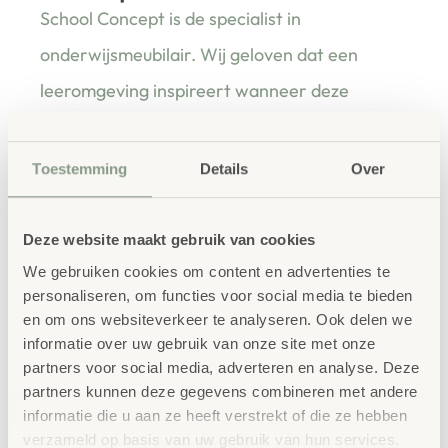
School Concept is de specialist in
onderwijsmeubilair. Wij geloven dat een
leeromgeving inspireert wanneer deze
aansluit bij de behoeften van kinderen én
leerkrachten.
Toestemming
Details
Over
Deze website maakt gebruik van cookies
Waarom School Concept?
We gebruiken cookies om content en advertenties te
Maatwerk
: ieder project start vanuit uw idee
personaliseren, om functies voor social media te bieden
en onze ervaring
en om ons websiteverkeer te analyseren. Ook delen we
informatie over uw gebruik van onze site met onze
Kwaliteit
: al ons school- en
partners voor social media, adverteren en analyse. Deze
kinderopvangmeubilair is uitvoerig getest en
partners kunnen deze gegevens combineren met andere
voldoet aan GS- en TÜV-keuringen
informatie die u aan ze heeft verstrekt of die ze hebben
verzameld op basis van uw gebruik van hun services.
Duurzaamheid
: wij werken met circulaire