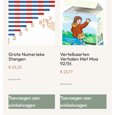
Grote Numerieke
Vertelkaarten
Stangen
Verhalen Met Moa
92/St.
€
65,32
€
23,77
€
79,04
incl. BTW
€
28,76
incl. BTW
Toevoegen aan
Toevoegen aan
winkelwagen
winkelwagen