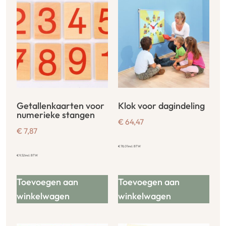
Getallenkaarten voor
Klok voor dagindeling
numerieke stangen
€
64,47
€
7,87
€
78,01
incl. BTW
€
9,52
incl. BTW
Toevoegen aan
Toevoegen aan
winkelwagen
winkelwagen