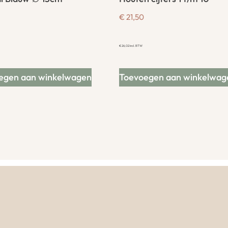
€
21,50
€
26,02
incl. BTW
egen aan winkelwagen
Toevoegen aan winkelwag