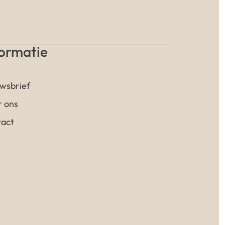
formatie
wsbrief
 ons
act