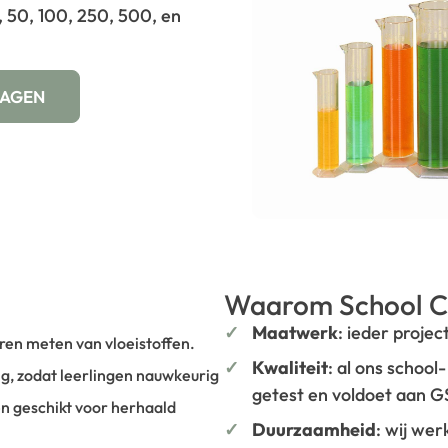
, 50, 100, 250, 500, en
WAGEN
Waarom School C
Maatwerk
: ieder projec
leren meten van vloeistoffen.
Kwaliteit
: al ons school
ing, zodat leerlingen nauwkeurig
getest en voldoet aan 
en geschikt voor herhaald
Duurzaamheid
: wij we