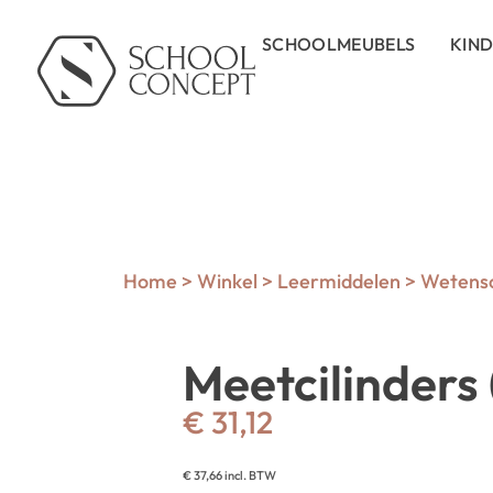
SCHOOLMEUBELS
KIN
Home
>
Winkel
>
Leermiddelen
>
Wetensc
Meetcilinders (
€
31,12
€
37,66
incl. BTW