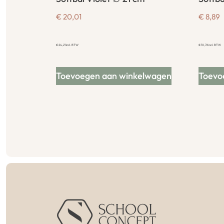
€
20,01
€
8,89
€
24,21
incl. BTW
€
10,76
incl. BTW
Toevoegen aan winkelwagen
Toevo