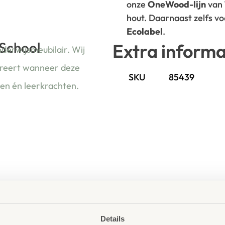
onze
OneWood-lijn
van
hout. Daarnaast zelfs v
Ecolabel
.
 School
Extra informa
nderwijsmeubilair. Wij
ireert wanneer deze
SKU
85439
ren én leerkrachten.
Details