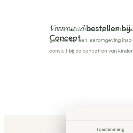
bestellen bij
Vertrouwd
School Concept is de specialist in o
Concept
geloven dat een leeromgeving insp
aansluit bij de behoeften van kinde
Toestemming