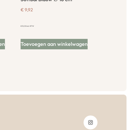
€
9,92
€
12,00
incl. BTW
en
Toevoegen aan winkelwagen