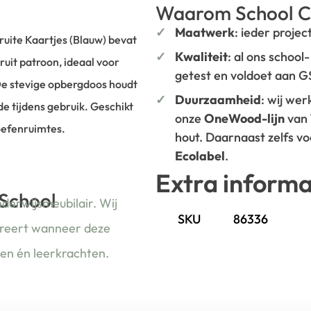
Waarom School C
Maatwerk
: ieder projec
uite Kaartjes (Blauw) bevat
Kwaliteit
: al ons school
uit patroon, ideaal voor
getest en voldoet aan 
De stevige opbergdoos houdt
Duurzaamheid
: wij we
de tijdens gebruik. Geschikt
onze
OneWood-lijn
van
 oefenruimtes.
hout. Daarnaast zelfs v
Ecolabel
.
Extra informa
 School
nderwijsmeubilair. Wij
SKU
86336
ireert wanneer deze
ren én leerkrachten.