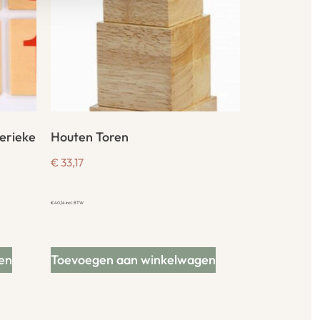
erieke
Houten Toren
€
33,17
€
40,14
incl. BTW
en
Toevoegen aan winkelwagen