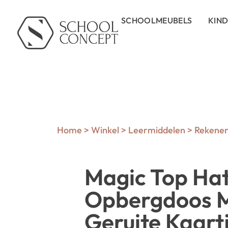
SCHOOLMEUBELS
KIN
Home
>
Winkel
>
Leermiddelen
>
Rekene
Magic Top Hat
Opbergdoos 
Geruite Kaart