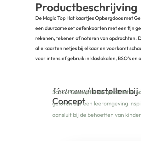
Productbeschrijving
De Magic Top Hat kaartjes Opbergdoos met Ger
een duurzame set oefenkaarten met een fijn ger
rekenen, tekenen of noteren van opdrachten. 
alle kaarten netjes bij elkaar en voorkomt scha
voor intensief gebruik in klaslokalen, BSO’s en
bestellen bij
Vertrouwd
School Concept is de specialist in o
Concept
geloven dat een leeromgeving insp
aansluit bij de behoeften van kinde