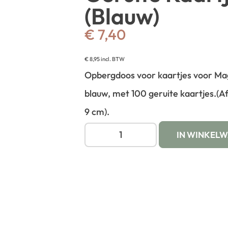
(Blauw)
€
7,40
€
8,95
incl. BTW
Opbergdoos voor kaartjes voor Mag
blauw, met 100 geruite kaartjes.
(A
9 cm).
IN WINKEL