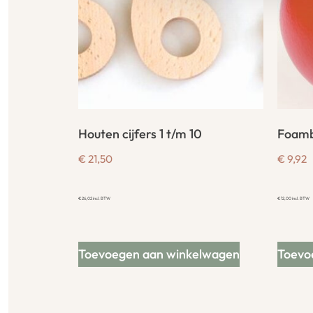
Houten cijfers 1 t/m 10
Foamb
€
21,50
€
9,92
€
26,02
incl. BTW
€
12,00
incl. BTW
Toevoegen aan winkelwagen
Toevo