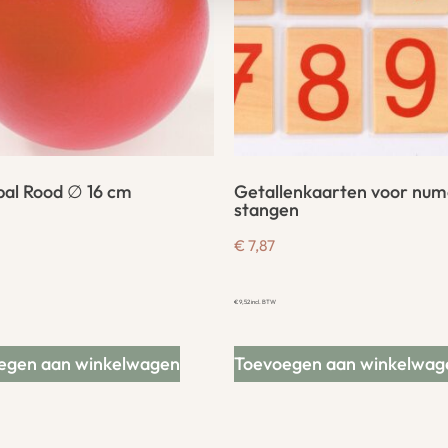
al Rood ∅ 16 cm
Getallenkaarten voor num
stangen
€
7,87
€
9,52
incl. BTW
egen aan winkelwagen
Toevoegen aan winkelwag