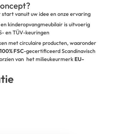
oncept?
t start vanuit uw idee en onze ervaring
- en kinderopvangmeubilair is uitvoerig
GS- en TÜV-keuringen
rken met circulaire producten, waaronder
100% FSC
-gecertificeerd Scandinavisch
oorzien van het milieukeurmerk
EU-
tie