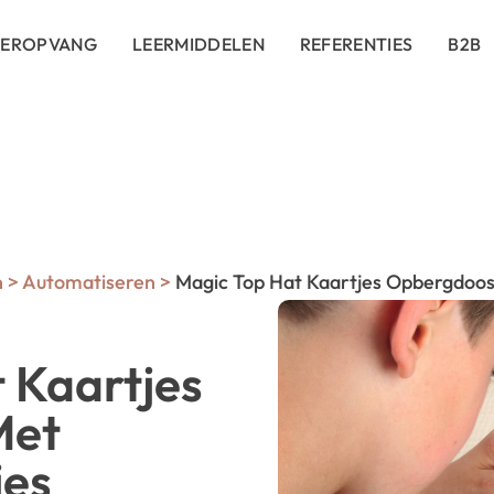
DEROPVANG
LEERMIDDELEN
REFERENTIES
B2B
n
>
Automatiseren
>
Magic Top Hat Kaartjes Opbergdoos 
 Kaartjes
Met
jes