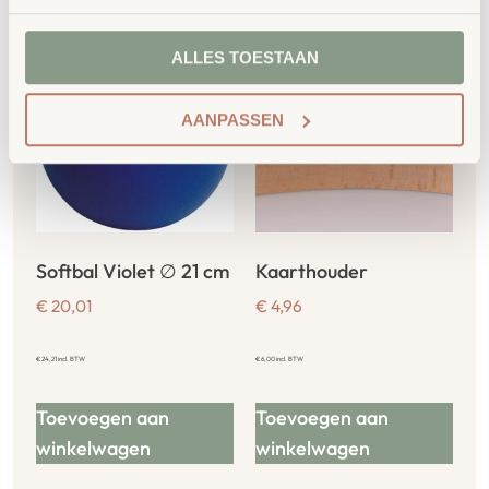
producten
ALLES TOESTAAN
AANPASSEN
Softbal Violet ∅ 21 cm
Kaarthouder
€
20,01
€
4,96
€
24,21
incl. BTW
€
6,00
incl. BTW
Toevoegen aan
Toevoegen aan
winkelwagen
winkelwagen