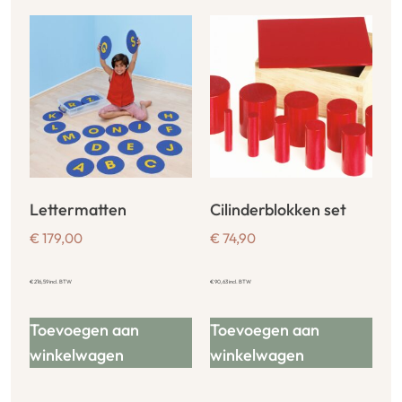
Lettermatten
Cilinderblokken set
€
179,00
€
74,90
€
216,59
incl. BTW
€
90,63
incl. BTW
Toevoegen aan
Toevoegen aan
winkelwagen
winkelwagen