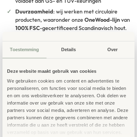
voldoet aan GS- en TÜV-keuringen
Duurzaamheid
: wij werken met circulaire
producten, waaronder onze
OneWood-lijn
van
100% FSC
-gecertificeerd Scandinavisch hout.
Daarnaast zelfs voorzien van het
milieukeurmerk
EU-Ecolabel
.
Toestemming
Details
Over
Extra informatie
SKU
40299
Deze website maakt gebruik van cookies
We gebruiken cookies om content en advertenties te
personaliseren, om functies voor social media te bieden
en om ons websiteverkeer te analyseren. Ook delen we
informatie over uw gebruik van onze site met onze
partners voor social media, adverteren en analyse. Deze
partners kunnen deze gegevens combineren met andere
informatie die u aan ze heeft verstrekt of die ze hebben
Gerelateerde
verzameld op basis van uw gebruik van hun services.