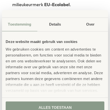
milieukeurmerk
EU-Ecolabel
.
Extra informatie
SKU
86261
Toestemming
Details
Over
Deze website maakt gebruik van cookies
We gebruiken cookies om content en advertenties te
personaliseren, om functies voor social media te bieden
en om ons websiteverkeer te analyseren. Ook delen we
informatie over uw gebruik van onze site met onze
Gerelateerde
partners voor social media, adverteren en analyse. Deze
producten
partners kunnen deze gegevens combineren met andere
informatie die u aan ze heeft verstrekt of die ze hebben
verzameld op basis van uw gebruik van hun services.
ALLES TOESTAAN