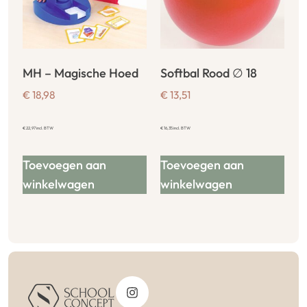
MH – Magische Hoed
Softbal Rood ∅ 18
€
18,98
€
13,51
€
22,97
incl. BTW
€
16,35
incl. BTW
Toevoegen aan
Toevoegen aan
winkelwagen
winkelwagen