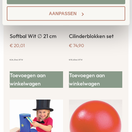
AANPASSEN
Softbal Wit ∅ 21 cm
Cilinderblokken set
€
20,01
€
74,90
€
24,21
incl. BTW
€
90,63
incl. BTW
Toevoegen aan
Toevoegen aan
winkelwagen
winkelwagen