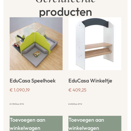
producten
EduCasa Speelhoek
EduCasa Winkeltje
€
1.090,19
€
409,25
€
1.319,13
incl. BTW
€
495,19
incl. BTW
Toevoegen aan
Toevoegen aan
winkelwagen
winkelwagen