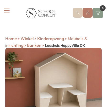
0
Home
Winkel
Kinderopvang
Meubels &
>
>
>
inrichting
Banken
>
>
Leeshuis HappyVilla DK