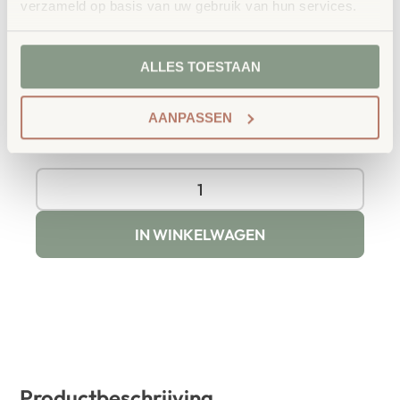
€
3.542,88
incl. BTW
verzameld op basis van uw gebruik van hun services.
Het mooiste & gezelligste leeshuis uit
Denemarken!
ALLES TOESTAAN
Uitvoering
AANPASSEN
IN WINKELWAGEN
Productbeschrijving