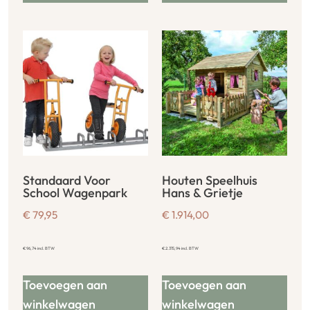
Standaard Voor
Houten Speelhuis
School Wagenpark
Hans & Grietje
€
79,95
€
1.914,00
€
96,74
incl. BTW
€
2.315,94
incl. BTW
Toevoegen aan
Toevoegen aan
winkelwagen
winkelwagen