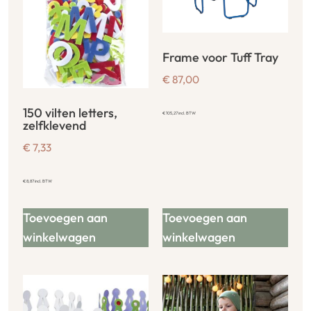
Frame voor Tuff Tray
€
87,00
150 vilten letters,
€
105,27
incl. BTW
zelfklevend
€
7,33
€
8,87
incl. BTW
Toevoegen aan
Toevoegen aan
winkelwagen
winkelwagen