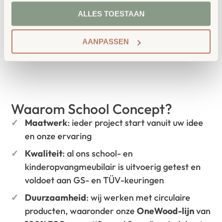
onderwijsmeubilair. Wij geloven dat een
ALLES TOESTAAN
leeromgeving inspireert wanneer deze
aansluit bij de behoeften van kinderen én
AANPASSEN
leerkrachten.
Waarom School Concept?
Maatwerk
: ieder project start vanuit uw idee
en onze ervaring
Kwaliteit
: al ons school- en
kinderopvangmeubilair is uitvoerig getest en
voldoet aan GS- en TÜV-keuringen
Duurzaamheid
: wij werken met circulaire
producten, waaronder onze
OneWood-lijn
van