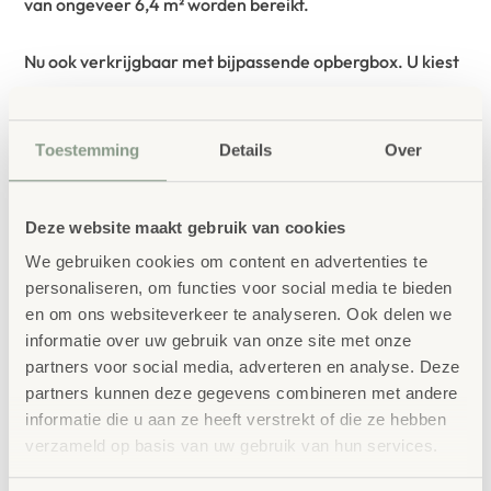
van ongeveer 6,4 m² worden bereikt.
Nu ook verkrijgbaar met bijpassende opbergbox. U kiest
zelf.
Toestemming
Details
Over
Leveringsomvang
1 kg transparante mozaïekstenen
Deze website maakt gebruik van cookies
Waarschuwingen
We gebruiken cookies om content en advertenties te
Let op! Gebruik onder toezicht van een volwassene.
personaliseren, om functies voor social media te bieden
Kleine onderdelen – verstikkingsgevaar.
en om ons websiteverkeer te analyseren. Ook delen we
informatie over uw gebruik van onze site met onze
partners voor social media, adverteren en analyse. Deze
bestellen bij School
Vertrouwd
partners kunnen deze gegevens combineren met andere
Concept
informatie die u aan ze heeft verstrekt of die ze hebben
verzameld op basis van uw gebruik van hun services.
School Concept is de specialist in