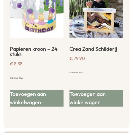
Papieren kroon – 24
Crea Zand Schilderij
stuks
€
79,90
€
8,38
€
96,68
incl. BTW
€
10,14
incl. BTW
Toevoegen aan
Toevoegen aan
winkelwagen
winkelwagen