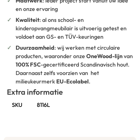
Maatwerk
: ieder project start vanuit uw idee
en onze ervaring
Kwaliteit
: al ons school- en
kinderopvangmeubilair is uitvoerig getest en
voldoet aan GS- en TÜV-keuringen
Duurzaamheid
: wij werken met circulaire
producten, waaronder onze
OneWood-lijn
van
100% FSC
-gecertificeerd Scandinavisch hout.
Daarnaast zelfs voorzien van het
milieukeurmerk
EU-Ecolabel
.
Extra informatie
SKU
8116L