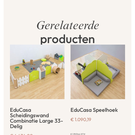
Gerelateerde
producten
EduCasa
EduCasa Speelhoek
Scheidingswand
€
1.090,19
Combinatie Large 33-
Delig
€
1.319,13
incl. BTW