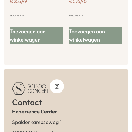
€
255,99
€
576,90
€
309,75
incl. BTW
€
698,05
incl. BTW
Toevoegen aan
Toevoegen aan
winkelwagen
winkelwagen
Contact
Experience Center
Spalderkampseweg 1