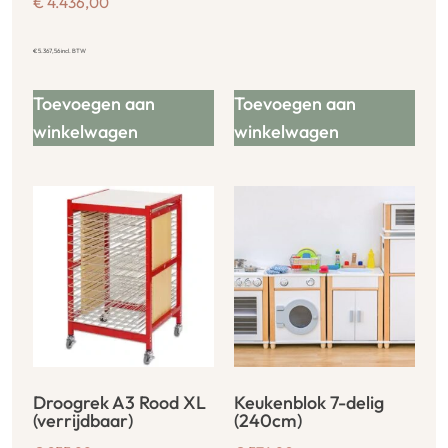
€
4.436,00
€
5.367,56
incl. BTW
Toevoegen aan
Toevoegen aan
winkelwagen
winkelwagen
Droogrek A3 Rood XL
Keukenblok 7-delig
(verrijdbaar)
(240cm)