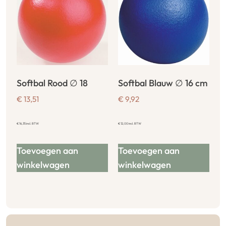
Softbal Rood ∅ 18
Softbal Blauw ∅ 16 cm
€
13,51
€
9,92
€
16,35
incl. BTW
€
12,00
incl. BTW
Toevoegen aan
Toevoegen aan
winkelwagen
winkelwagen