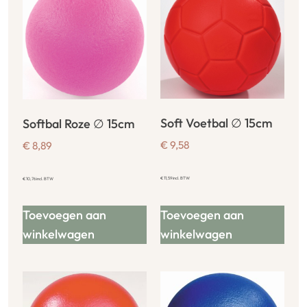
Soft Voetbal ∅ 15cm
Softbal Roze ∅ 15cm
€
9,58
€
8,89
€
11,59
incl. BTW
€
10,76
incl. BTW
Toevoegen aan
Toevoegen aan
winkelwagen
winkelwagen