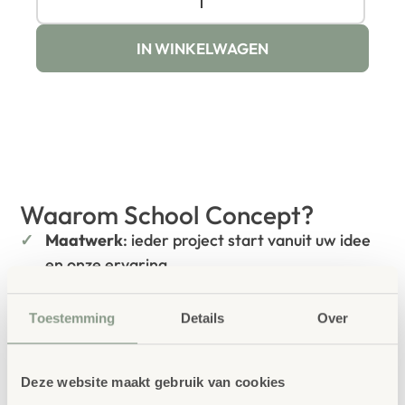
IN WINKELWAGEN
Waarom School Concept?
Maatwerk
: ieder project start vanuit uw idee
en onze ervaring
Kwaliteit
: al ons school- en
Toestemming
Details
Over
kinderopvangmeubilair is uitvoerig getest en
voldoet aan GS- en TÜV-keuringen
Duurzaamheid
: wij werken met circulaire
Deze website maakt gebruik van cookies
producten, waaronder onze
OneWood-lijn
van