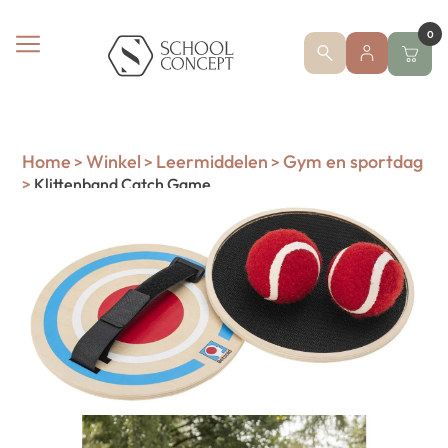
0
Home
Winkel
Leermiddelen
Gym en sportdag
>
>
>
>
Klittenband Catch Game