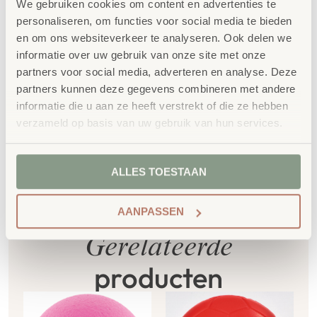
We gebruiken cookies om content en advertenties te
100% FSC
-gecertificeerd Scandinavisch hout.
personaliseren, om functies voor social media te bieden
Daarnaast zelfs voorzien van het
en om ons websiteverkeer te analyseren. Ook delen we
milieukeurmerk
EU-Ecolabel
.
informatie over uw gebruik van onze site met onze
partners voor social media, adverteren en analyse. Deze
Extra informatie
partners kunnen deze gegevens combineren met andere
SKU
771229
informatie die u aan ze heeft verstrekt of die ze hebben
verzameld op basis van uw gebruik van hun services.
ALLES TOESTAAN
AANPASSEN
Gerelateerde
producten