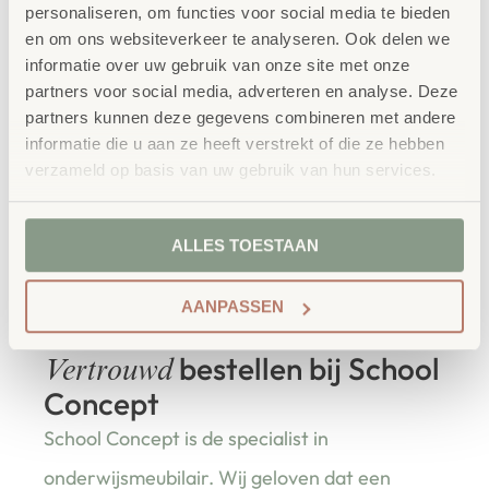
personaliseren, om functies voor social media te bieden
ze meerdere jaren in het meetkundeonderwijs worden
en om ons websiteverkeer te analyseren. Ook delen we
gebruikt.
informatie over uw gebruik van onze site met onze
partners voor social media, adverteren en analyse. Deze
Afmeting: 7 x 10cm
partners kunnen deze gegevens combineren met andere
informatie die u aan ze heeft verstrekt of die ze hebben
Let op,
verwijder voor gebruik de beschermfolie.
verzameld op basis van uw gebruik van hun services.
Waarschuwingen
ALLES TOESTAAN
Let op! Gebruik uitsluitend onder direct toezicht van
volwassenen.
AANPASSEN
bestellen bij School
Vertrouwd
Concept
School Concept is de specialist in
onderwijsmeubilair. Wij geloven dat een