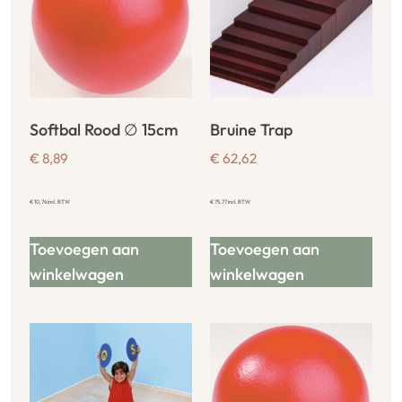
Softbal Rood ∅ 15cm
Bruine Trap
€
8,89
€
62,62
€
10,76
incl. BTW
€
75,77
incl. BTW
Toevoegen aan
Toevoegen aan
winkelwagen
winkelwagen