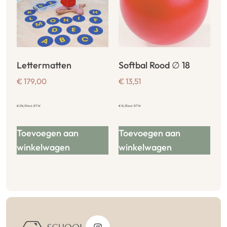
Lettermatten
Softbal Rood ∅ 18
€
179,00
€
13,51
€
216,59
incl. BTW
€
16,35
incl. BTW
Toevoegen aan
Toevoegen aan
winkelwagen
winkelwagen