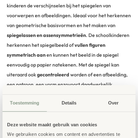
kinderen de verschijnselen bij het spiegelen van
voorwerpen en afbeeldingen. Ideaal voor het herkennen
van geometrische basisvormen en het maken van
spiegelassen en assensymmetrieën
. De schoolkinderen
herkennen het spiegelbeeld of
vullen figuren
symmetrisch aan
en kunnen het beeld in de spiegel
eenvoudig op papier natekenen. Met de spiegel kan
uiteraard ook
gecontroleerd
worden of een afbeelding,
een patroon, een vorm enzovoort daadwerkelijk
symmetrisch is. Zo trainen zij hun
ruimtelijk en
Toestemming
Details
Over
geometrisch voorstellingsvermogen
. Dankzij het lage
gewicht en de handzame afmetingen passen de spiegels
in elke schooltas of rugzak. Door het stevige materiaal
Deze website maakt gebruik van cookies
hebben de handspiegels een lange levensduur en kunnen
We gebruiken cookies om content en advertenties te