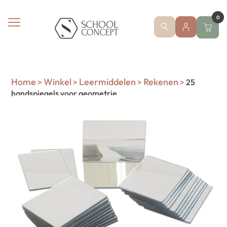
0
Home
Winkel
Leermiddelen
Rekenen
>
>
>
>
25
handspiegels voor geometrie