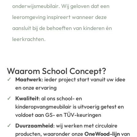
onderwijsmeubilair. Wij geloven dat een
leeromgeving inspireert wanneer deze
aansluit bij de behoeften van kinderen én
leerkrachten.
Waarom School Concept?
Maatwerk
: ieder project start vanuit uw idee
en onze ervaring
Kwaliteit
: al ons school- en
kinderopvangmeubilair is uitvoerig getest en
voldoet aan GS- en TÜV-keuringen
Duurzaamheid
: wij werken met circulaire
producten, waaronder onze
OneWood-lijn
van