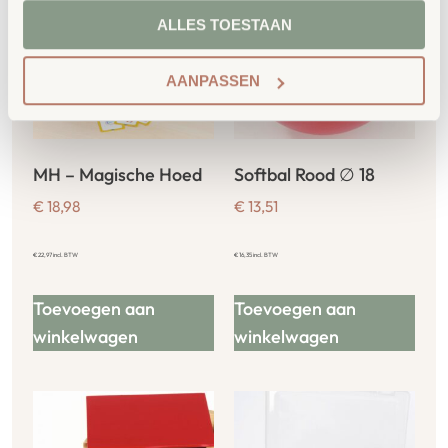
ALLES TOESTAAN
AANPASSEN
MH – Magische Hoed
Softbal Rood ∅ 18
€
18,98
€
13,51
€
22,97
incl. BTW
€
16,35
incl. BTW
Toevoegen aan
Toevoegen aan
winkelwagen
winkelwagen