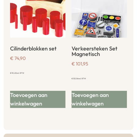
Cilinderblokken set
Verkeersteken Set
Magnetisch
€
74,90
€
101,95
€
90,63
incl. BTW
€
123,36
incl. BTW
Toevoegen aan
Toevoegen aan
winkelwagen
winkelwagen