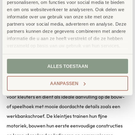
personaliseren, om functies voor social media te bieden
en om ons websiteverkeer te analyseren. Ook delen we
informatie over uw gebruik van onze site met onze
partners voor social media, adverteren en analyse. Deze
partners kunnen deze gegevens combineren met andere
informatie die u aan ze heeft verstrekt of die ze hebben
verzameld op basis van uw gebruik van hun services.
Productbeschrijving
Deze robuuste werkbank in op elkaar afgestemde
ALLES TOESTAAN
pasteltinten is een echte blikvanger en biedt kleine
knutselaars en ambachtslieden ruimte voor fantasierijk,
AANPASSEN
creatief rollenspel. De werkbank heeft de ideale hoogte
voor kleuters en dient als ideale aanvulling op de bouw-
of speelhoek met mooie doordachte details zoals een
werkbankschroef. De kleintjes trainen hun fijne
motoriek, bouwen hun eerste eenvoudige constructies