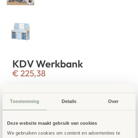
KDV Werkbank
€
225,38
€
272,71
incl. BTW
KDV Werkbank. Stevige kinderwerkbank met
Toestemming
Details
Over
gereedschap voor technisch en creatief spel.
Deze website maakt gebruik van cookies
IN WINKELWAGEN
We gebruiken cookies om content en advertenties te