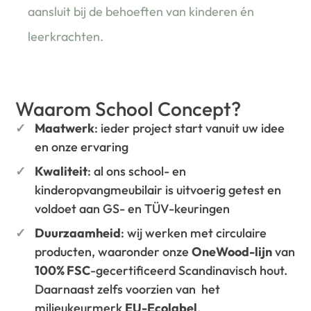
aansluit bij de behoeften van kinderen én
leerkrachten.
Waarom School Concept?
Maatwerk
: ieder project start vanuit uw idee
en onze ervaring
Kwaliteit
: al ons school- en
kinderopvangmeubilair is uitvoerig getest en
voldoet aan GS- en TÜV-keuringen
Duurzaamheid
: wij werken met circulaire
producten, waaronder onze
OneWood-lijn
van
100% FSC
-gecertificeerd Scandinavisch hout.
Daarnaast zelfs voorzien van het
milieukeurmerk
EU-Ecolabel
.