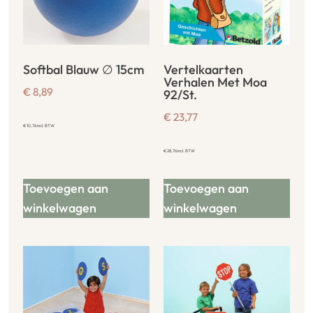
Softbal Blauw ∅ 15cm
Vertelkaarten
Verhalen Met Moa
€
8,89
92/St.
€
23,77
€
10,76
incl. BTW
€
28,76
incl. BTW
Toevoegen aan
Toevoegen aan
winkelwagen
winkelwagen