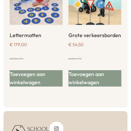
Lettermatten
Grote verkeersborden
€
179,00
€
54,50
€
216,59
incl. BTW
€
65,95
incl. BTW
Toevoegen aan
Toevoegen aan
winkelwagen
winkelwagen