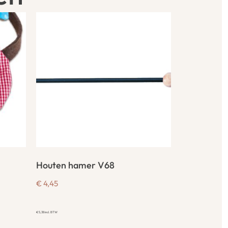
Houten hamer V68
€
4,45
€
5,38
incl. BTW