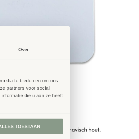
Over
 media te bieden en om ons
ze partners voor social
nformatie die u aan ze heeft
 TÜV-keuringen
ALLES TOESTAAN
% FSC
-gecertificeerd Scandinavisch hout.