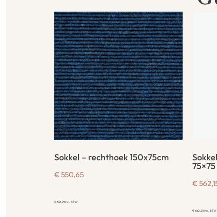
Sokkel – rechthoek 150x75cm
Sokkel
75×75
€
550,65
€
562,1
€
666,29
incl. BTW
€
680,20
incl. BTW