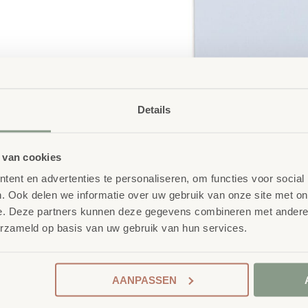
Details
 van cookies
ent en advertenties te personaliseren, om functies voor social
. Ook delen we informatie over uw gebruik van onze site met on
e. Deze partners kunnen deze gegevens combineren met andere i
erzameld op basis van uw gebruik van hun services.
 uw idee en onze ervaring
vangmeubilair is uitvoerig getest en voldoet aan GS- en
AANPASSEN
laire producten, waaronder onze
OneWood-lijn
van
100
ieukeurmerk
EU-Ecolabel
.