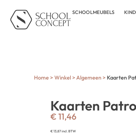
SCHOOLMEUBELS
KIN
Home
>
Winkel
>
Algemeen
>
Kaarten Pat
Kaarten Patro
€
11,46
€
13,87
incl. BTW