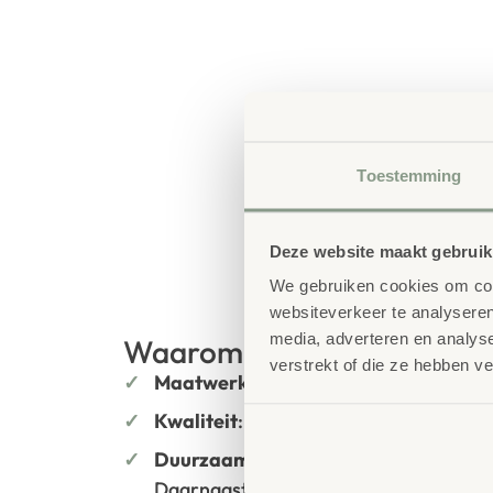
Toestemming
Deze website maakt gebruik
We gebruiken cookies om cont
websiteverkeer te analyseren
media, adverteren en analys
Waarom School Concept?
verstrekt of die ze hebben v
Maatwerk
: ieder project start vanuit
Kwaliteit
: al ons school- en kinderop
Duurzaamheid
: wij werken met circu
Daarnaast zelfs voorzien van het mil