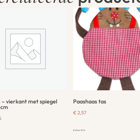
 – vierkant met spiegel
Paashaas tas
 cm
€
2,57
5
€
3,11
incl. BTW