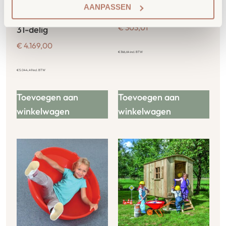
EduCasa
EduCasa
AANPASSEN
Scheidingswand
Speelgoedkist
Combinatie Medium
€
303,01
31-delig
€
4.169,00
€
366,64
incl. BTW
€
5.044,49
incl. BTW
Toevoegen aan
Toevoegen aan
winkelwagen
winkelwagen