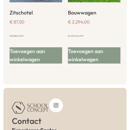
Zitschotel
Bouwwagen
€
87,50
€
2.294,00
€
105,88
incl. BTW
€
2.775,74
incl. BTW
Toevoegen aan
Toevoegen aan
winkelwagen
winkelwagen
Contact