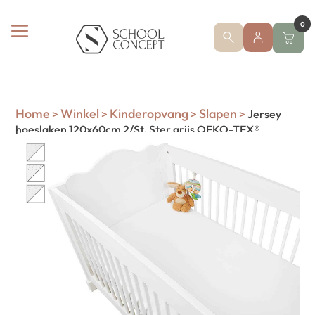
0
Home
Winkel
Kinderopvang
Slapen
>
>
>
>
Jersey
hoeslaken 120x60cm 2/St. Ster grijs OEKO-TEX®