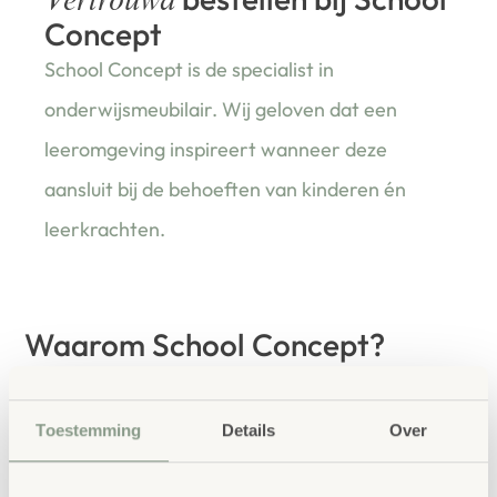
Vertrouwd
Concept
School Concept is de specialist in
onderwijsmeubilair. Wij geloven dat een
leeromgeving inspireert wanneer deze
aansluit bij de behoeften van kinderen én
leerkrachten.
Waarom School Concept?
Maatwerk
: ieder project start vanuit uw idee
en onze ervaring
Toestemming
Details
Over
Kwaliteit
: al ons school- en
kinderopvangmeubilair is uitvoerig getest en