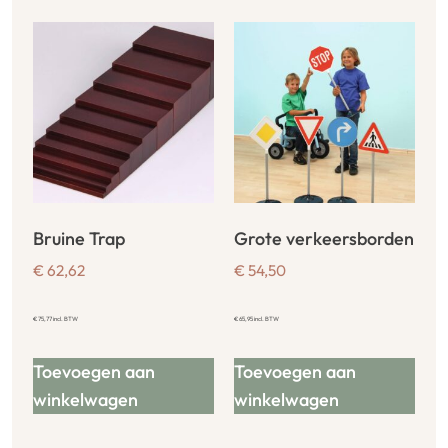
Bruine Trap
Grote verkeersborden
€
62,62
€
54,50
€
75,77
incl. BTW
€
65,95
incl. BTW
Toevoegen aan
Toevoegen aan
winkelwagen
winkelwagen