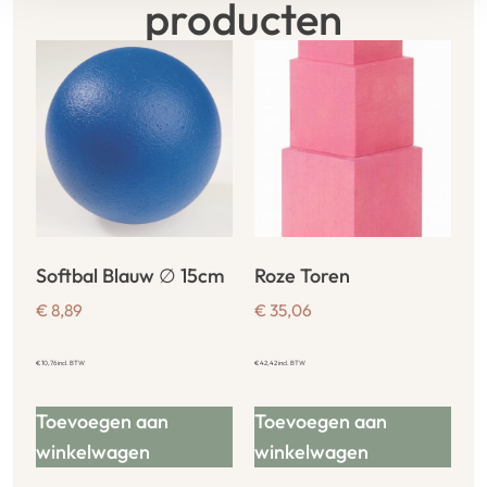
producten
Softbal Blauw ∅ 15cm
Roze Toren
€
8,89
€
35,06
€
10,76
incl. BTW
€
42,42
incl. BTW
Toevoegen aan
Toevoegen aan
winkelwagen
winkelwagen