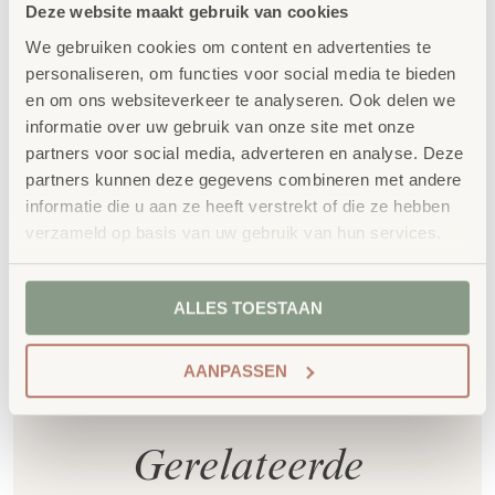
voldoet aan GS- en TÜV-keuringen
Deze website maakt gebruik van cookies
Duurzaamheid
: wij werken met circulaire
We gebruiken cookies om content en advertenties te
producten, waaronder onze
OneWood-lijn
van
personaliseren, om functies voor social media te bieden
en om ons websiteverkeer te analyseren. Ook delen we
100% FSC
-gecertificeerd Scandinavisch hout.
informatie over uw gebruik van onze site met onze
Daarnaast zelfs voorzien van het
partners voor social media, adverteren en analyse. Deze
milieukeurmerk
EU-Ecolabel
.
partners kunnen deze gegevens combineren met andere
Extra informatie
informatie die u aan ze heeft verstrekt of die ze hebben
verzameld op basis van uw gebruik van hun services.
SKU
85494
ALLES TOESTAAN
AANPASSEN
Gerelateerde