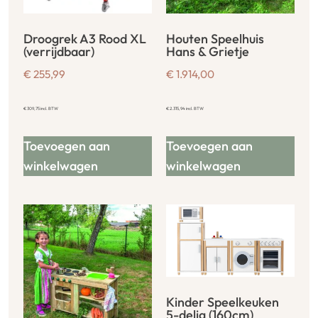
Droogrek A3 Rood XL
Houten Speelhuis
(verrijdbaar)
Hans & Grietje
€
255,99
€
1.914,00
€
309,75
incl. BTW
€
2.315,94
incl. BTW
Toevoegen aan
Toevoegen aan
winkelwagen
winkelwagen
Kinder Speelkeuken
5-delig (160cm)