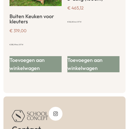
€
465,12
Buiten Keuken voor
kleuters
€
562,80
incl. BTW
€
319,00
€
385,99
incl. BTW
Toevoegen aan
Toevoegen aan
winkelwagen
winkelwagen