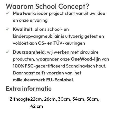
Waarom School Concept?
Maatwerk
: ieder project start vanuit uw idee
en onze ervaring
Kwaliteit
: al ons school- en
kinderopvangmeubilair is uitvoerig getest en
voldoet aan GS- en TÜV-keuringen
Duurzaamheid
: wij werken met circulaire
producten, waaronder onze
OneWood-lijn
van
100% FSC
-gecertificeerd Scandinavisch hout.
Daarnaast zelfs voorzien van het
milieukeurmerk
EU-Ecolabel
.
Extra informatie
Zithoogte
22cm, 26cm, 30cm, 34cm, 38cm,
42 cm