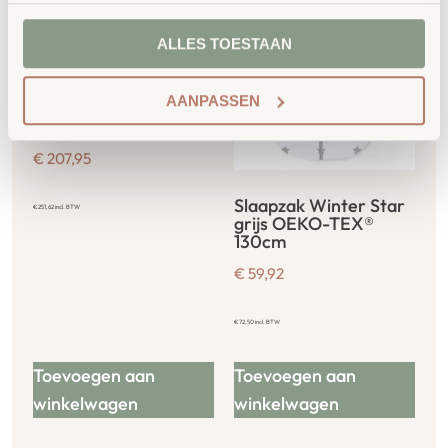
ALLES TOESTAAN
AANPASSEN
EduCasa Beker Huis
€
207,95
Slaapzak Winter Star
€
251,62
incl. BTW
grijs OEKO-TEX®
130cm
€
59,92
€
72,50
incl. BTW
Toevoegen aan
Toevoegen aan
winkelwagen
winkelwagen