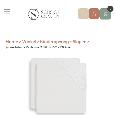
0
Home
Winkel
Kinderopvang
Slapen
>
>
>
>
Hoeslaken Katoen 2/St. – 60x120cm