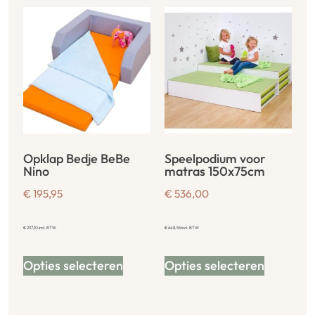
Opklap Bedje BeBe
Speelpodium voor
Nino
matras 150x75cm
€
195,95
€
536,00
€
237,10
incl. BTW
€
648,56
incl. BTW
Opties selecteren
Opties selecteren