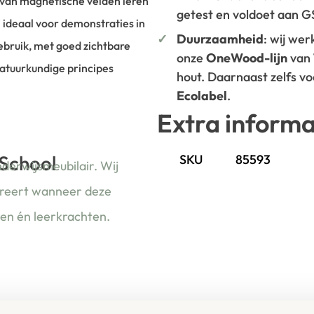
g van magnetische velden leren
getest en voldoet aan 
j ideaal voor demonstraties in
Duurzaamheid
: wij we
gebruik, met goed zichtbare
onze
OneWood-lijn
van
natuurkundige principes
hout. Daarnaast zelfs v
Ecolabel
.
Extra informa
 School
SKU
85593
nderwijsmeubilair. Wij
ireert wanneer deze
ren én leerkrachten.