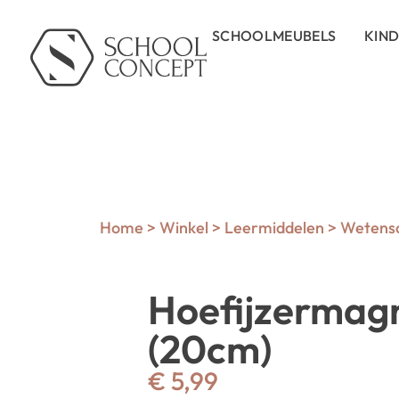
SCHOOLMEUBELS
KIN
Home
>
Winkel
>
Leermiddelen
>
Wetensc
Hoefijzermag
(20cm)
€
5,99