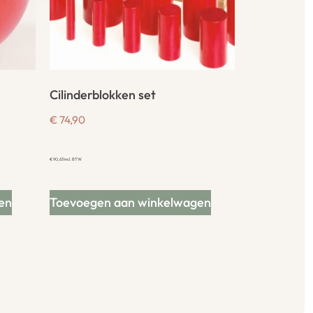
Cilinderblokken set
€
74,90
€
90,63
incl. BTW
en
Toevoegen aan winkelwagen