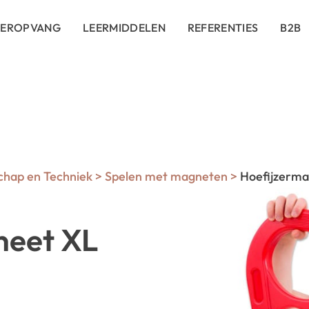
DEROPVANG
LEERMIDDELEN
REFERENTIES
B2B
hap en Techniek
>
Spelen met magneten
>
Hoefijzerma
neet XL