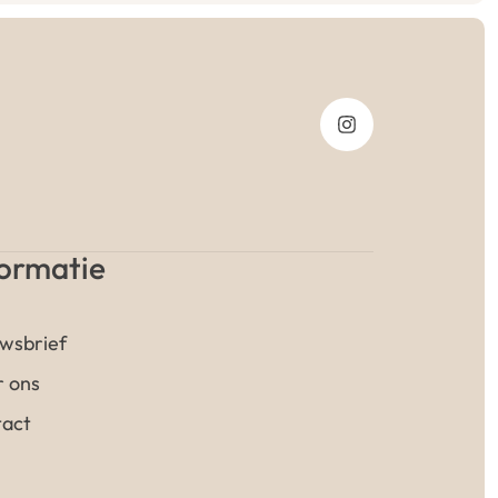
formatie
wsbrief
 ons
act