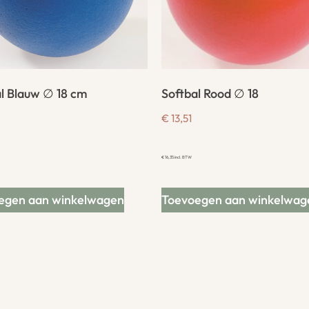
l Blauw ∅ 18 cm
Softbal Rood ∅ 18
€
13,51
€
16,35
incl. BTW
egen aan winkelwagen
Toevoegen aan winkelwag