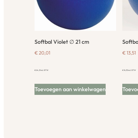
Softbal Violet ∅ 21 cm
Softba
€
20,01
€
13,51
€
24,21
incl. BTW
€
16,35
incl. BTW
Toevoegen aan winkelwagen
Toevo