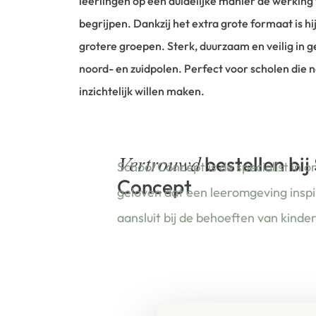
leerlingen op een duidelijke manier de werkin
begrijpen. Dankzij het extra grote formaat is hi
grotere groepen. Sterk, duurzaam en veilig in 
noord- en zuidpolen. Perfect voor scholen die 
inzichtelijk willen maken.
bestellen bij
Vertrouwd
School Concept is de specialist in o
Concept
geloven dat een leeromgeving insp
aansluit bij de behoeften van kinde