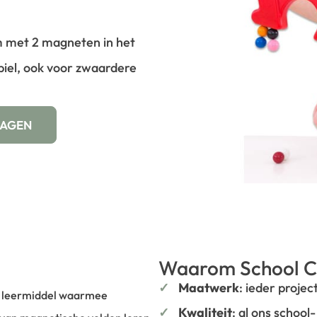
 met 2 magneten in het
abiel, ook voor zwaardere
WAGEN
Waarom School C
Maatwerk
: ieder projec
ek leermiddel waarmee
Kwaliteit
: al ons school