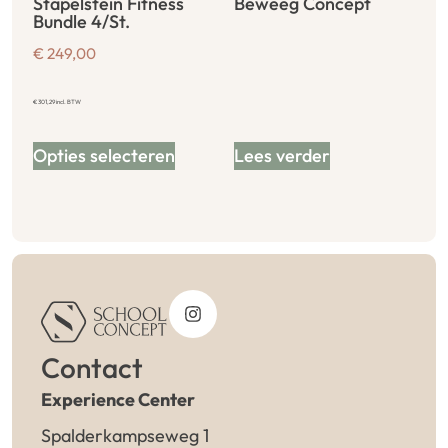
Stapelstein Fitness
Beweeg Concept
Bundle 4/St.
€
249,00
€
301,29
incl. BTW
Opties selecteren
Lees verder
Contact
Experience Center
Spalderkampseweg 1