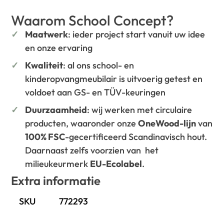
Waarom School Concept?
Maatwerk
: ieder project start vanuit uw idee
en onze ervaring
Kwaliteit
: al ons school- en
kinderopvangmeubilair is uitvoerig getest en
voldoet aan GS- en TÜV-keuringen
Duurzaamheid
: wij werken met circulaire
producten, waaronder onze
OneWood-lijn
van
100% FSC
-gecertificeerd Scandinavisch hout.
Daarnaast zelfs voorzien van het
milieukeurmerk
EU-Ecolabel
.
Extra informatie
SKU
772293