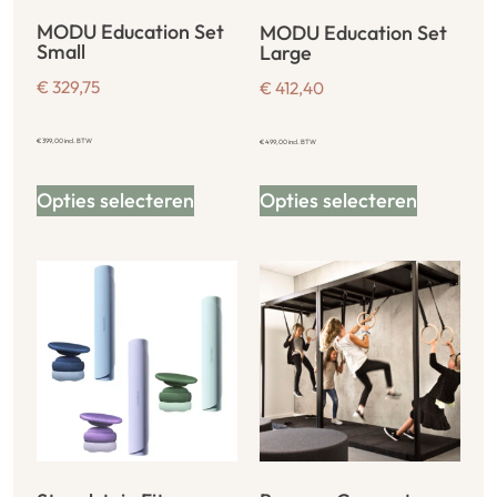
MODU Education Set
MODU Education Set
Small
Large
€
329,75
€
412,40
€
399,00
incl. BTW
€
499,00
incl. BTW
Opties selecteren
Opties selecteren