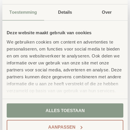
Toestemming
Details
Over
Deze website maakt gebruik van cookies
We gebruiken cookies om content en advertenties te
personaliseren, om functies voor social media te bieden
en om ons websiteverkeer te analyseren. Ook delen we
informatie over uw gebruik van onze site met onze
partners voor social media, adverteren en analyse. Deze
partners kunnen deze gegevens combineren met andere
informatie die u aan ze heeft verstrekt of die ze hebben
Gummikoordenset met
verzameld op basis van uw gebruik van hun services.
4 stuks, pastel
€
6,21
ALLES TOESTAAN
€
7,51
incl. BTW
AANPASSEN