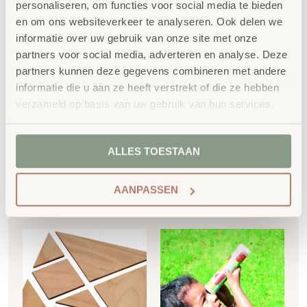
personaliseren, om functies voor social media te bieden
en om ons websiteverkeer te analyseren. Ook delen we
informatie over uw gebruik van onze site met onze
partners voor social media, adverteren en analyse. Deze
Houten constructie
Houten constructie
partners kunnen deze gegevens combineren met andere
latjes 45 stuks
latjes 99 stuks
informatie die u aan ze heeft verstrekt of die ze hebben
€
40,53
€
28,22
verzameld op basis van uw gebruik van hun services.
€
49,04
incl. BTW
€
34,15
incl. BTW
ALLES TOESTAAN
Toevoegen aan
Toevoegen aan
AANPASSEN
winkelwagen
winkelwagen