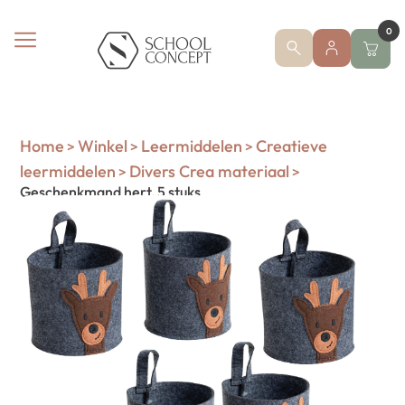
0
Home
Winkel
Leermiddelen
Creatieve
>
>
>
leermiddelen
Divers Crea materiaal
>
>
Geschenkmand hert, 5 stuks