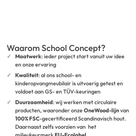
Waarom School Concept?
Maatwerk
: ieder project start vanuit uw idee
en onze ervaring
Kwaliteit
: al ons school- en
kinderopvangmeubilair is uitvoerig getest en
voldoet aan GS- en TÜV-keuringen
Duurzaamheid
: wij werken met circulaire
producten, waaronder onze
OneWood-lijn
van
100% FSC
-gecertificeerd Scandinavisch hout.
Daarnaast zelfs voorzien van het
milieukeurmerk
EU-Ecolabel
.