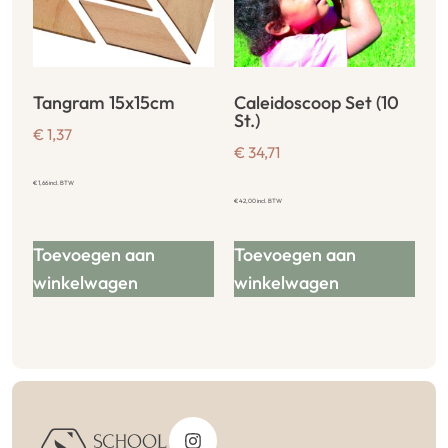
Tangram 15x15cm
Caleidoscoop Set (10
St.)
€
1,37
€
34,71
€
1,66
incl. BTW
€
42,00
incl. BTW
Toevoegen aan
Toevoegen aan
winkelwagen
winkelwagen