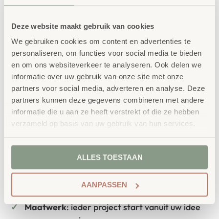
Deze website maakt gebruik van cookies
bestellen bij School
Vertrouwd
We gebruiken cookies om content en advertenties te
Concept
personaliseren, om functies voor social media te bieden
en om ons websiteverkeer te analyseren. Ook delen we
School Concept is de specialist in
informatie over uw gebruik van onze site met onze
onderwijsmeubilair. Wij geloven dat een
partners voor social media, adverteren en analyse. Deze
partners kunnen deze gegevens combineren met andere
leeromgeving inspireert wanneer deze
informatie die u aan ze heeft verstrekt of die ze hebben
aansluit bij de behoeften van kinderen én
verzameld op basis van uw gebruik van hun services.
leerkrachten.
ALLES TOESTAAN
AANPASSEN
Waarom School Concept?
Maatwerk
: ieder project start vanuit uw idee