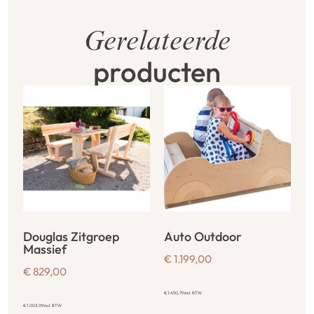
Gerelateerde
producten
Douglas Zitgroep
Auto Outdoor
Massief
€
1.199,00
€
829,00
€
1.450,79
incl. BTW
€
1.003,09
incl. BTW