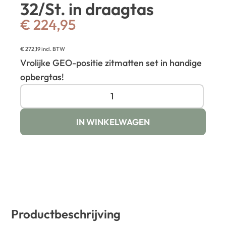
32/St. in draagtas
€
224,95
€
272,19
incl. BTW
Vrolijke GEO-positie zitmatten set in handige
opbergtas!
IN WINKELWAGEN
Productbeschrijving