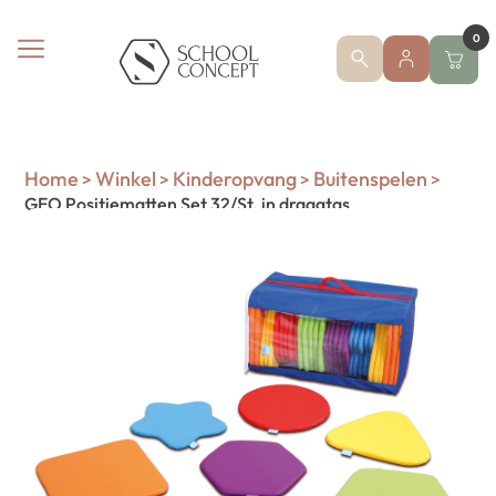
0
Home
Winkel
Kinderopvang
Buitenspelen
>
>
>
>
GEO Positiematten Set 32/St. in draagtas