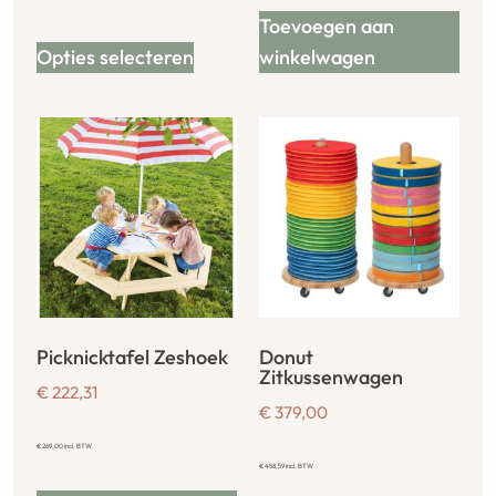
Toevoegen aan
Opties selecteren
winkelwagen
Picknicktafel Zeshoek
Donut
Zitkussenwagen
€
222,31
€
379,00
€
269,00
incl. BTW
€
458,59
incl. BTW