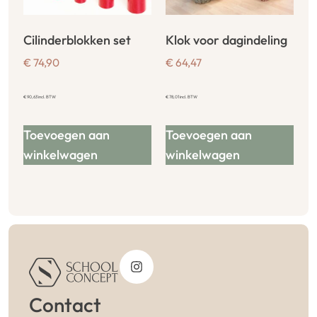
Cilinderblokken set
Klok voor dagindeling
€
74,90
€
64,47
€
90,63
incl. BTW
€
78,01
incl. BTW
Toevoegen aan
Toevoegen aan
winkelwagen
winkelwagen
Contact