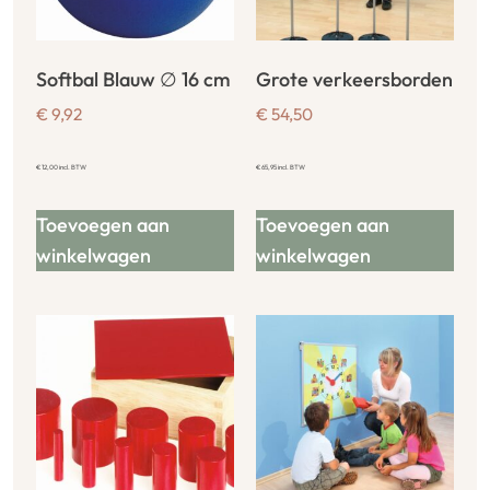
Softbal Blauw ∅ 16 cm
Grote verkeersborden
€
9,92
€
54,50
€
12,00
incl. BTW
€
65,95
incl. BTW
Toevoegen aan
Toevoegen aan
winkelwagen
winkelwagen