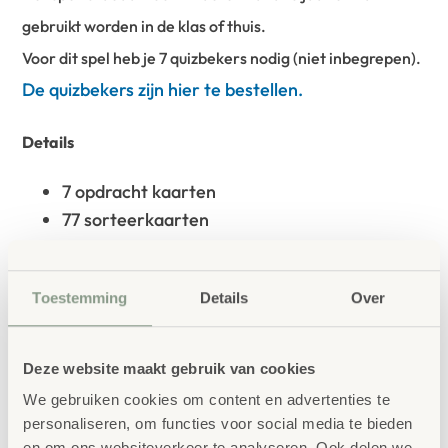
gebruikt worden in de klas of thuis.
Voor dit spel heb je 7 quizbekers nodig (niet inbegrepen).
De quizbekers zijn hier te bestellen.
Details
7 opdracht kaarten
77 sorteerkaarten
bestellen bij School
Vertrouwd
Concept
Toestemming
Details
Over
School Concept is de specialist in
onderwijsmeubilair. Wij geloven dat een
Deze website maakt gebruik van cookies
leeromgeving inspireert wanneer deze
We gebruiken cookies om content en advertenties te
personaliseren, om functies voor social media te bieden
aansluit bij de behoeften van kinderen én
en om ons websiteverkeer te analyseren. Ook delen we