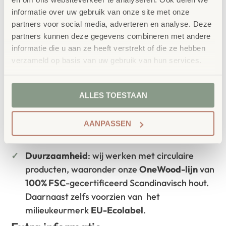
leerkrachten.
informatie over uw gebruik van onze site met onze
partners voor social media, adverteren en analyse. Deze
partners kunnen deze gegevens combineren met andere
informatie die u aan ze heeft verstrekt of die ze hebben
verzameld op basis van uw gebruik van hun services.
Waarom School Concept?
Maatwerk
: ieder project start vanuit uw idee
en onze ervaring
ALLES TOESTAAN
Kwaliteit
: al ons school- en
kinderopvangmeubilair is uitvoerig getest en
AANPASSEN
voldoet aan GS- en TÜV-keuringen
Duurzaamheid
: wij werken met circulaire
producten, waaronder onze
OneWood-lijn
van
100% FSC
-gecertificeerd Scandinavisch hout.
Daarnaast zelfs voorzien van het
milieukeurmerk
EU-Ecolabel
.