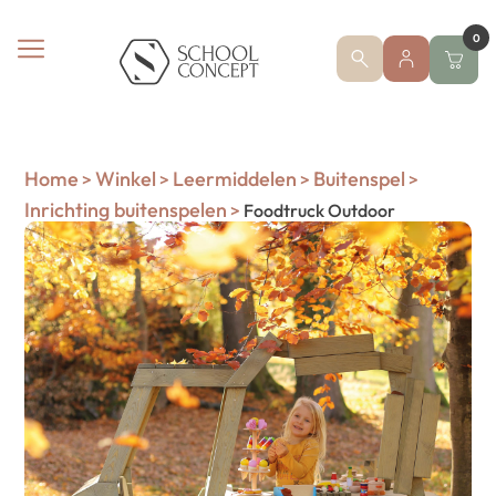
0
Home
Winkel
Leermiddelen
Buitenspel
>
>
>
>
Inrichting buitenspelen
>
Foodtruck Outdoor