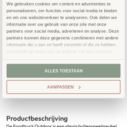
koken, wat kies jij? IJs, donuts, hotdogs; het is
We gebruiken cookies om content en advertenties te
er allemaal! Let’s party!
Maakt spelen voor
personaliseren, om functies voor social media te bieden
meerdere kinderen tegelijk mogelijk. Ideaal in
en om ons websiteverkeer te analyseren. Ook delen we
informatie over uw gebruik van onze site met onze
de kinderopvang tuin of op het plein van de
partners voor social media, adverteren en analyse. Deze
basisschool, hoe cool is dat!
H/B/D 139 x 179 x
partners kunnen deze gegevens combineren met andere
90 cm in flatpack, werkhoogte 62cm.
informatie die u aan ze heeft verstrekt of die ze hebben
verzameld op basis van uw gebruik van hun services.
IN WINKELWAGEN
ALLES TOESTAAN
AANPASSEN
Productbeschrijving
De Foodtruck Outdoor is een stevig buitenspeelmeubel