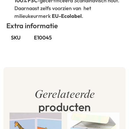
100% FSC
-gecertificeerd Scandinavisch hout.
Daarnaast zelfs voorzien van het
milieukeurmerk
EU-Ecolabel
.
Extra informatie
SKU
E10045
Gerelateerde
producten