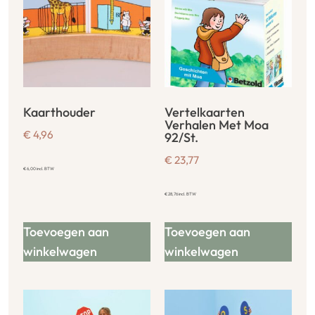
Kaarthouder
Vertelkaarten
Verhalen Met Moa
€
4,96
92/St.
€
23,77
€
6,00
incl. BTW
€
28,76
incl. BTW
Toevoegen aan
Toevoegen aan
winkelwagen
winkelwagen