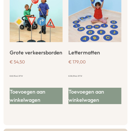
Grote verkeersborden
Lettermatten
€
54,50
€
179,00
€
65,95
incl. BTW
€
216,59
incl. BTW
Toevoegen aan
Toevoegen aan
winkelwagen
winkelwagen