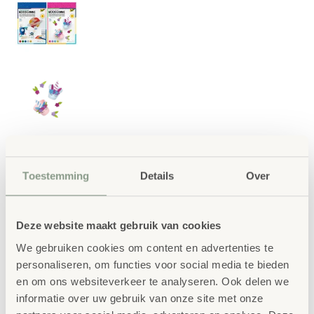
Folia zelfklevend
Toestemming
Details
Over
glitterfoam, 5 vellen
Deze glitterende moosgummi-vellen zijn
Deze website maakt gebruik van cookies
perfect voor creatief knutselen en decoreren.
We gebruiken cookies om content en advertenties te
Kinderen kunnen het materiaal eenvoudig
personaliseren, om functies voor social media te bieden
knippen in hun favoriete kleur. Door de
en om ons websiteverkeer te analyseren. Ook delen we
zelfklevende achterkant zijn de vormen snel
informatie over uw gebruik van onze site met onze