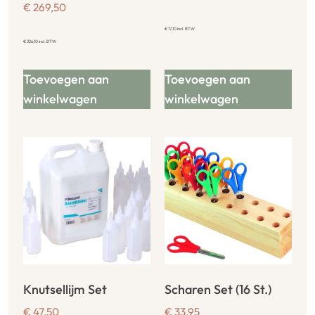
€
269,50
€
17,10
incl. BTW
€
326,10
incl. BTW
Toevoegen aan
Toevoegen aan
winkelwagen
winkelwagen
Knutsellijm Set
Scharen Set (16 St.)
€
47,50
€
33,95