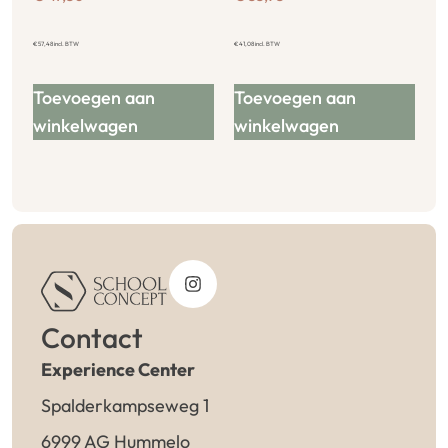
€
57,48
incl. BTW
€
41,08
incl. BTW
Toevoegen aan
Toevoegen aan
winkelwagen
winkelwagen
Contact
Experience Center
Spalderkampseweg 1
6999 AG Hummelo