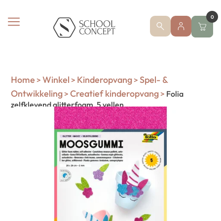
0
Home
Winkel
Kinderopvang
Spel- &
>
>
>
Ontwikkeling
Creatief kinderopvang
>
>
Folia
zelfklevend glitterfoam, 5 vellen