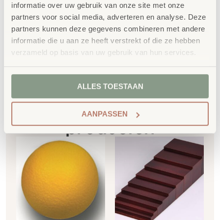
informatie over uw gebruik van onze site met onze
SKU
760498
partners voor social media, adverteren en analyse. Deze
partners kunnen deze gegevens combineren met andere
informatie die u aan ze heeft verstrekt of die ze hebben
verzameld op basis van uw gebruik van hun services.
ALLES TOESTAAN
Gerelateerde
AANPASSEN
producten