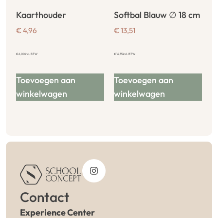
Kaarthouder
Softbal Blauw ∅ 18 cm
€
4,96
€
13,51
€
6,00
incl. BTW
€
16,35
incl. BTW
Toevoegen aan
Toevoegen aan
winkelwagen
winkelwagen
Contact
Experience Center