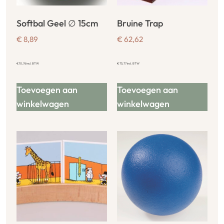
Softbal Geel ∅ 15cm
Bruine Trap
€
8,89
€
62,62
€
10,76
incl. BTW
€
75,77
incl. BTW
Toevoegen aan
Toevoegen aan
winkelwagen
winkelwagen