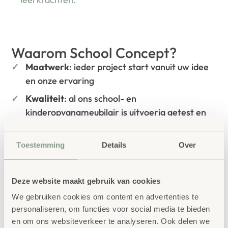
Waarom School Concept?
Maatwerk
: ieder project start vanuit uw idee
en onze ervaring
Kwaliteit
: al ons school- en
kinderopvangmeubilair is uitvoerig getest en
voldoet aan GS- en TÜV-keuringen
Duurzaamheid
: wij werken met circulaire
Toestemming
Details
Over
producten, waaronder onze
OneWood-lijn
van
100% FSC
-gecertificeerd Scandinavisch hout.
Deze website maakt gebruik van cookies
Daarnaast zelfs voorzien van het
We gebruiken cookies om content en advertenties te
milieukeurmerk
EU-Ecolabel
.
personaliseren, om functies voor social media te bieden
Extra informatie
en om ons websiteverkeer te analyseren. Ook delen we