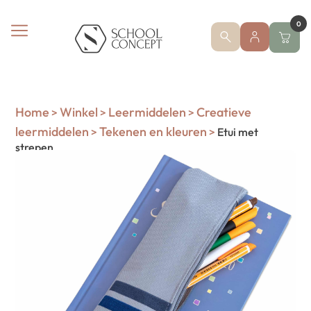
0
Home
Winkel
Leermiddelen
Creatieve
>
>
>
leermiddelen
Tekenen en kleuren
>
>
Etui met
strepen