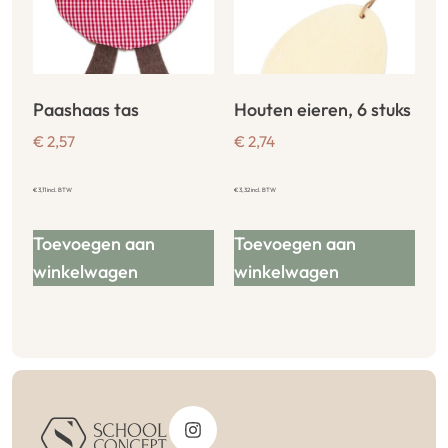
Paashaas tas
Houten eieren, 6 stuks
€
2,57
€
2,74
€
3,11
incl. BTW
€
3,32
incl. BTW
Toevoegen aan
Toevoegen aan
winkelwagen
winkelwagen