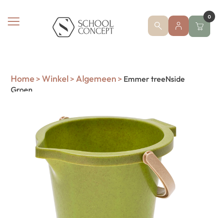
0
Home
Winkel
Algemeen
>
>
>
Emmer treeNside
Groen