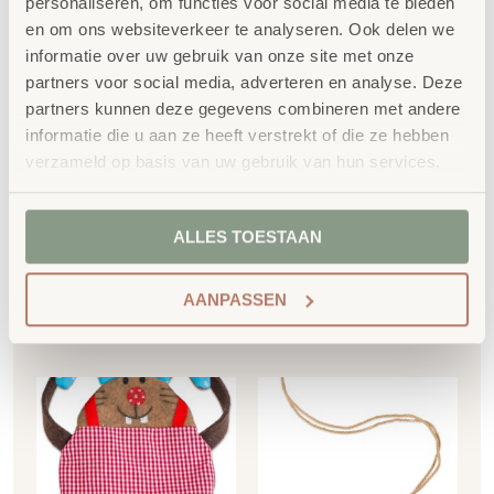
personaliseren, om functies voor social media te bieden
en om ons websiteverkeer te analyseren. Ook delen we
informatie over uw gebruik van onze site met onze
partners voor social media, adverteren en analyse. Deze
partners kunnen deze gegevens combineren met andere
Klein platform –
Sokkel – spoelbak
oprijplaat 50x40cm
informatie die u aan ze heeft verstrekt of die ze hebben
75×75 cm
verzameld op basis van uw gebruik van hun services.
€
263,73
€
559,84
€
319,11
incl. BTW
€
677,41
incl. BTW
ALLES TOESTAAN
Toevoegen aan
Toevoegen aan
AANPASSEN
winkelwagen
winkelwagen