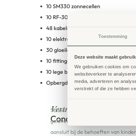
10 SM330 zonnecellen
10 RF-300 zonnemotoren (0,4 volt –
48 kabels met krokodillenklemmen, e
Toestemming
10 elektronische zoemers
30 gloeilampen 2,5 volt, 0,3 ampère
Deze website maakt gebruik
10 fittingen voor gloeilampen
We gebruiken cookies om cont
10 lege batterijen
websiteverkeer te analyseren
media, adverteren en analys
Opbergdoos (13x32x20)
verstrekt of die ze hebben v
bestellen bij
Vertrouwd
School Concept is de specialist in o
Concept
geloven dat een leeromgeving insp
aansluit bij de behoeften van kinde