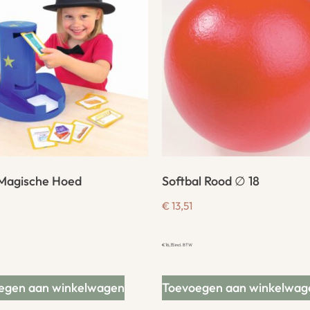
Magische Hoed
Softbal Rood ∅ 18
€
13,51
€
16,35
incl. BTW
egen aan winkelwagen
Toevoegen aan winkelwag