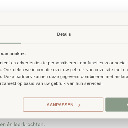
 25 mA)
lk 1 m
Details
 van cookies
ent en advertenties te personaliseren, om functies voor social
. Ook delen we informatie over uw gebruik van onze site met on
e. Deze partners kunnen deze gegevens combineren met andere i
erzameld op basis van uw gebruik van hun services.
 School
nderwijsmeubilair. Wij
AANPASSEN
ireert wanneer deze
ren én leerkrachten.