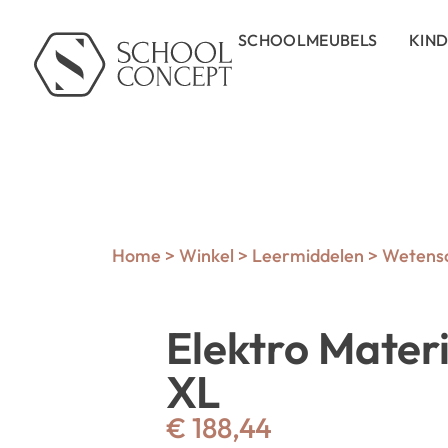
SCHOOLMEUBELS
KIN
Home
>
Winkel
>
Leermiddelen
>
Wetensc
Elektro Mater
XL
€
188,44