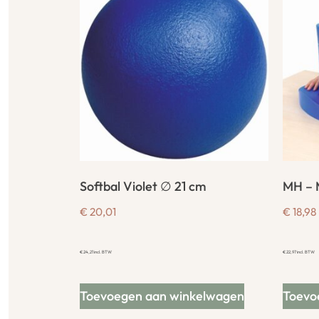
Softbal Violet ∅ 21 cm
MH – 
€
20,01
€
18,98
€
24,21
incl. BTW
€
22,97
incl. BTW
Toevoegen aan winkelwagen
Toevo