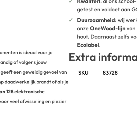
Kwaliteit
: al ons school
getest en voldoet aan 
Duurzaamheid
: wij we
onze
OneWood-lijn
van
hout. Daarnaast zelfs v
Ecolabel
.
nenten is ideaal voor je
Extra informa
andig of volgens jouw
et geeft een geweldig gevoel van
SKU
83728
mp daadwerkelijk brandt of als je
an 128 elektronische
 voor veel afwisseling en plezier