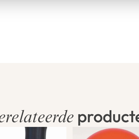
product
erelateerde