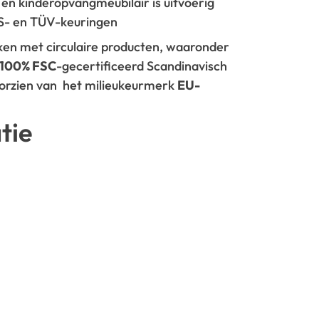
- en kinderopvangmeubilair is uitvoerig
GS- en TÜV-keuringen
rken met circulaire producten, waaronder
100% FSC
-gecertificeerd Scandinavisch
oorzien van het milieukeurmerk
EU-
tie