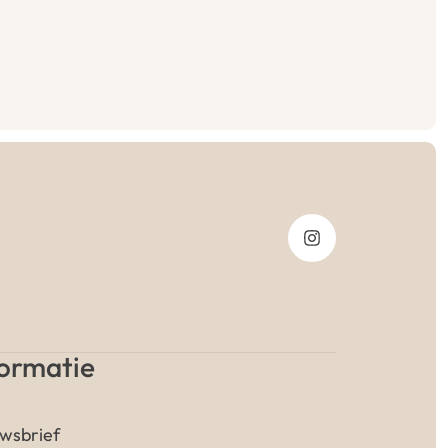
formatie
wsbrief