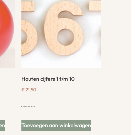
Houten cijfers 1 t/m 10
€
21,50
€
26,02
incl. BTW
en
Toevoegen aan winkelwagen