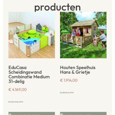
producten
EduCasa
Houten Speelhuis
Scheidingswand
Hans & Grietje
Combinatie Medium
€
1.914,00
31-delig
€
4.169,00
€
2.315,94
incl. BTW
€
5.044,49
incl. BTW