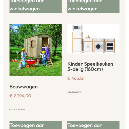
Toevoegen aan
Toevoegen aan
winkelwagen
winkelwagen
Kinder Speelkeuken
5-delig (160cm)
€
465,12
Bouwwagen
€
562,80
incl. BTW
€
2.294,00
€
2.775,74
incl. BTW
Toevoegen aan
Toevoegen aan