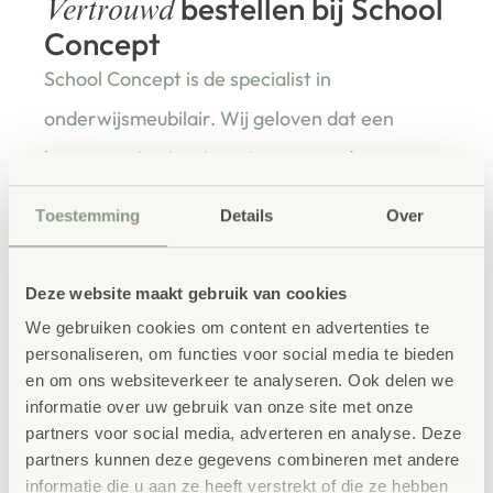
bestellen bij School
Vertrouwd
Concept
School Concept is de specialist in
onderwijsmeubilair. Wij geloven dat een
leeromgeving inspireert wanneer deze
aansluit bij de behoeften van kinderen én
Toestemming
Details
Over
leerkrachten.
Deze website maakt gebruik van cookies
We gebruiken cookies om content en advertenties te
Waarom School Concept?
personaliseren, om functies voor social media te bieden
Maatwerk
: ieder project start vanuit uw idee
en om ons websiteverkeer te analyseren. Ook delen we
informatie over uw gebruik van onze site met onze
en onze ervaring
partners voor social media, adverteren en analyse. Deze
Kwaliteit
: al ons school- en
partners kunnen deze gegevens combineren met andere
kinderopvangmeubilair is uitvoerig getest en
informatie die u aan ze heeft verstrekt of die ze hebben