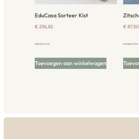
EduCasa Sorteer Kist
Zitsch
€
236,82
€
87,50
€
286,55
incl. BTW
€
105,88
incl. BTW
Toevoegen aan winkelwagen
Toevo