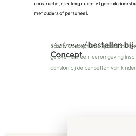
constructie jarenlang intensief gebruik doorst
met ouders of personeel.
bestellen bij
Vertrouwd
School Concept is de specialist in o
Concept
geloven dat een leeromgeving insp
aansluit bij de behoeften van kinde