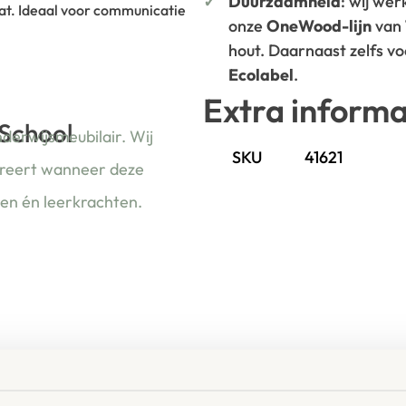
Duurzaamheid
: wij we
aat. Ideaal voor communicatie
onze
OneWood-lijn
van
hout. Daarnaast zelfs v
Ecolabel
.
Extra informa
 School
nderwijsmeubilair. Wij
SKU
41621
ireert wanneer deze
ren én leerkrachten.