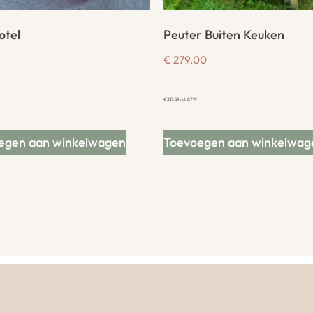
otel
Peuter Buiten Keuken
€
279,00
€
337,59
incl. BTW
egen aan winkelwagen
Toevoegen aan winkelwag