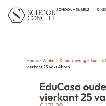
SCHOOLMEUBELS
KIN
Home
>
Winkel
>
Kinderopvang
>
Spel- &
vierkant 25 vaks Ahorn
EduCasa oude
vierkant 25 v
€
171,29