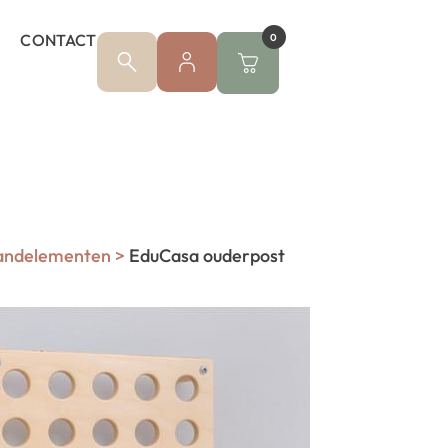
CONTACT
0
andelementen
>
EduCasa ouderpost