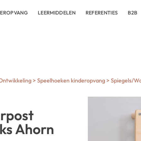
DEROPVANG
LEERMIDDELEN
REFERENTIES
B2B
 Ontwikkeling
>
Speelhoeken kinderopvang
>
Spiegels/W
rpost
aks Ahorn