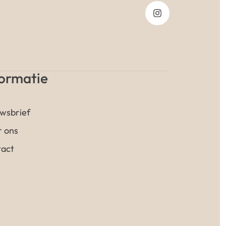
formatie
wsbrief
 ons
act