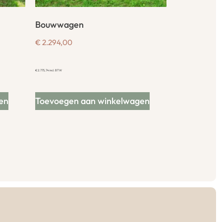
Bouwwagen
€
2.294,00
€
2.775,74
incl. BTW
en
Toevoegen aan winkelwagen