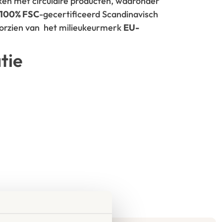
rken met circulaire producten, waaronder
100% FSC
-gecertificeerd Scandinavisch
oorzien van het milieukeurmerk
EU-
tie