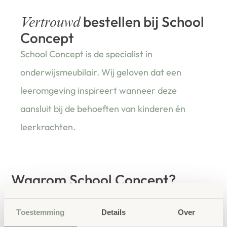
bestellen bij School
Vertrouwd
Concept
School Concept is de specialist in
onderwijsmeubilair. Wij geloven dat een
leeromgeving inspireert wanneer deze
aansluit bij de behoeften van kinderen én
leerkrachten.
Waarom School Concept?
Maatwerk
: ieder project start vanuit uw idee
en onze ervaring
Toestemming
Details
Over
Kwaliteit
: al ons school- en