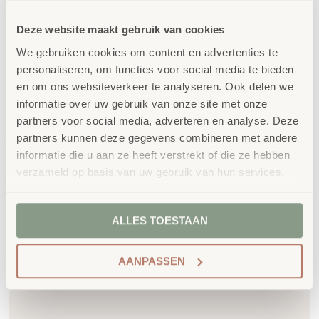
kinderopvangmeubilair is uitvoerig getest en
Deze website maakt gebruik van cookies
voldoet aan GS- en TÜV-keuringen
We gebruiken cookies om content en advertenties te
Duurzaamheid
: wij werken met circulaire
personaliseren, om functies voor social media te bieden
producten, waaronder onze
OneWood-lijn
van
en om ons websiteverkeer te analyseren. Ook delen we
100% FSC
-gecertificeerd Scandinavisch hout.
informatie over uw gebruik van onze site met onze
Daarnaast zelfs voorzien van het
partners voor social media, adverteren en analyse. Deze
milieukeurmerk
EU-Ecolabel
.
partners kunnen deze gegevens combineren met andere
informatie die u aan ze heeft verstrekt of die ze hebben
Extra informatie
verzameld op basis van uw gebruik van hun services.
SKU
41620
ALLES TOESTAAN
AANPASSEN