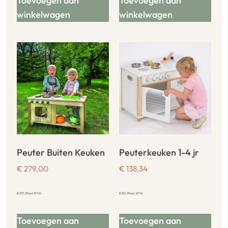
Toevoegen aan
Toevoegen aan
winkelwagen
winkelwagen
Peuter Buiten Keuken
Peuterkeuken 1-4 jr
€
279,00
€
138,34
€
337,59
incl. BTW
€
167,39
incl. BTW
Toevoegen aan
Toevoegen aan