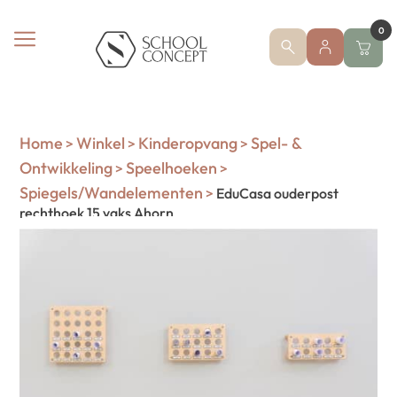
0
Home
Winkel
Kinderopvang
Spel- &
>
>
>
Ontwikkeling
Speelhoeken
>
>
Spiegels/Wandelementen
>
EduCasa ouderpost
rechthoek 15 vaks Ahorn