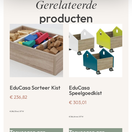
Gerelateerde
producten
EduCasa Sorteer Kist
EduCasa
Speelgoedkist
€
236,82
€
303,01
€
286,55
incl. BTW
€
366,64
incl. BTW