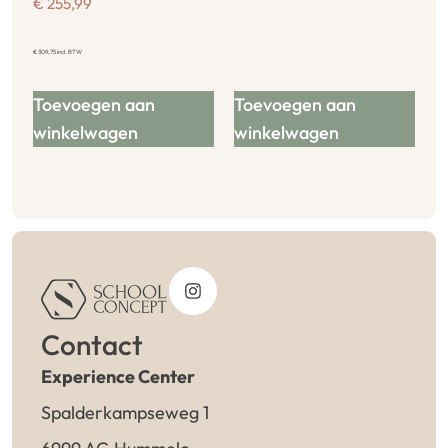
€
255,99
€
309,75
incl. BTW
Toevoegen aan
Toevoegen aan
winkelwagen
winkelwagen
Contact
Experience Center
Spalderkampseweg 1