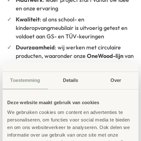
en onze ervaring
Kwaliteit
: al ons school- en
kinderopvangmeubilair is uitvoerig getest en
voldoet aan GS- en TÜV-keuringen
Duurzaamheid
: wij werken met circulaire
producten, waaronder onze
OneWood-lijn
van
100% FSC
-gecertificeerd Scandinavisch hout.
Daarnaast zelfs voorzien van het
Toestemming
Details
Over
milieukeurmerk
EU-Ecolabel
.
Extra informatie
Deze website maakt gebruik van cookies
SKU
41643
We gebruiken cookies om content en advertenties te
personaliseren, om functies voor social media te bieden
en om ons websiteverkeer te analyseren. Ook delen we
informatie over uw gebruik van onze site met onze