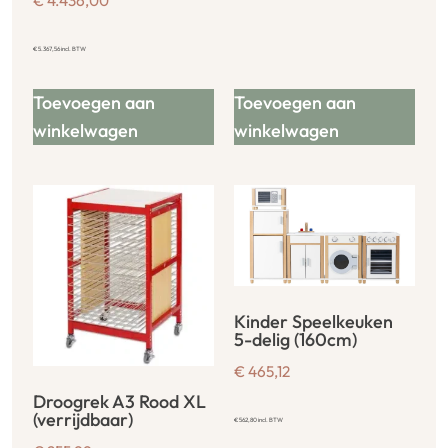
€
4.436,00
€
5.367,56
incl. BTW
Toevoegen aan
Toevoegen aan
winkelwagen
winkelwagen
Kinder Speelkeuken
5-delig (160cm)
€
465,12
Droogrek A3 Rood XL
(verrijdbaar)
€
562,80
incl. BTW