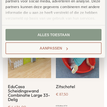
partners voor social media, adverteren en analyse. Deze
partners kunnen deze gegevens combineren met andere
informatie die u aan ze heeft verstrekt of die ze hebben
Gerelateerde
verzameld op basis van uw gebruik van hun services.
producten
ALLES TOESTAAN
AANPASSEN
EduCasa
Zitschotel
Scheidingswand
€
87,50
Combinatie Large 33-
Delig
€
105,88
incl. BTW