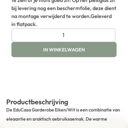
te zien of je muts goed zit! Op het plexiglas zit
bij levering nog een beschermfolie, deze dient
na montage verwijderd te worden.
Geleverd
in flatpack.
IN WINKELWAGEN
Productbeschrijving
De EduCasa Garderobe Eiken/Wit is een combinatie van
elegantie en praktisch gebruiksgemak. De warme
eikenlook in combinatie met wit creëert rust in de