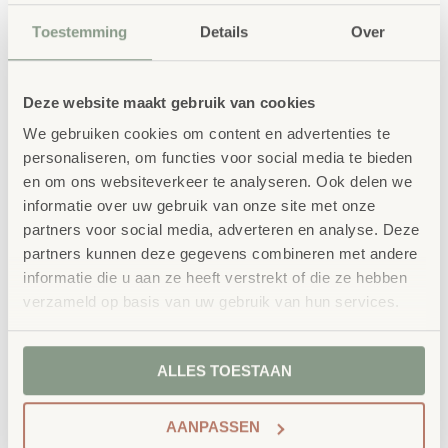
ruimte. Met voldoende haken en opbergruimte is deze
Toestemming
Details
Over
garderobe perfect voor kleuterscholen en
opvanglocaties.
Deze website maakt gebruik van cookies
We gebruiken cookies om content en advertenties te
bestellen bij School
personaliseren, om functies voor social media te bieden
Vertrouwd
en om ons websiteverkeer te analyseren. Ook delen we
Concept
informatie over uw gebruik van onze site met onze
School Concept is de specialist in
partners voor social media, adverteren en analyse. Deze
partners kunnen deze gegevens combineren met andere
onderwijsmeubilair. Wij geloven dat een
informatie die u aan ze heeft verstrekt of die ze hebben
leeromgeving inspireert wanneer deze
verzameld op basis van uw gebruik van hun services.
aansluit bij de behoeften van kinderen én
leerkrachten.
ALLES TOESTAAN
AANPASSEN