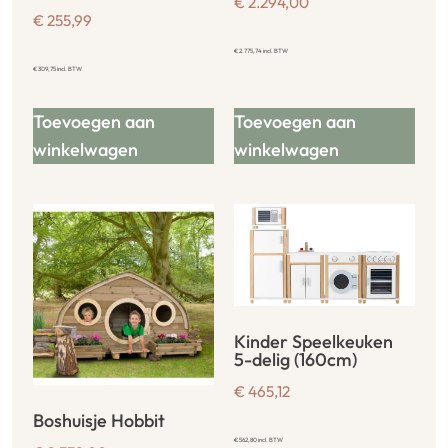
€
2.294,00
€
255,99
€
2.775,74
incl. BTW
€
309,75
incl. BTW
Toevoegen aan
Toevoegen aan
winkelwagen
winkelwagen
Kinder Speelkeuken
5-delig (160cm)
€
465,12
Boshuisje Hobbit
€
562,80
incl. BTW