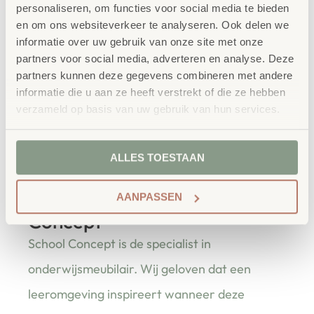
personaliseren, om functies voor social media te bieden
Productbeschrijving
en om ons websiteverkeer te analyseren. Ook delen we
Het Educasa Huispodium Premium combineert podium
informatie over uw gebruik van onze site met onze
partners voor social media, adverteren en analyse. Deze
en speelhuis in één creatief meubel. Kinderen kunnen
partners kunnen deze gegevens combineren met andere
toneelspelen, muziek maken of verhalen vertellen. De
informatie die u aan ze heeft verstrekt of die ze hebben
stevige constructie garandeert veiligheid en langdurig
verzameld op basis van uw gebruik van hun services.
gebruik. Ideaal voor basisscholen en BSO’s die expressie
en samenwerking willen stimuleren.
ALLES TOESTAAN
bestellen bij School
AANPASSEN
Vertrouwd
Concept
School Concept is de specialist in
onderwijsmeubilair. Wij geloven dat een
leeromgeving inspireert wanneer deze