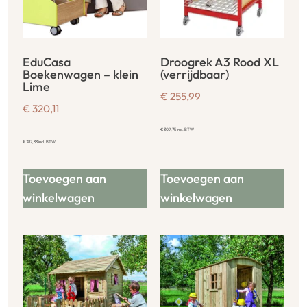
EduCasa
Droogrek A3 Rood XL
Boekenwagen – klein
(verrijdbaar)
Lime
€
255,99
€
320,11
€
309,75
incl. BTW
€
387,33
incl. BTW
Toevoegen aan
Toevoegen aan
winkelwagen
winkelwagen