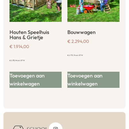
Houten Speelhuis
Bouwwagen
Hans & Grietje
€
2.294,00
€
1.914,00
€
2.775,74
incl. BTW
€
2.315,94
incl. BTW
Toevoegen aan
Toevoegen aan
winkelwagen
winkelwagen