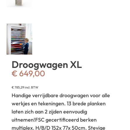
Droogwagen XL
€
649,00
€
785,29
incl. BTW
Handige verrijdbare droogwagen voor alle
werkjes en tekeningen. 13 brede planken
laten zich aan 2 zijden eenvoudig
uitnemen!
FSC gecertificeerd berken
multiplex. H/B/D 152x 77x 50cm. Stevige