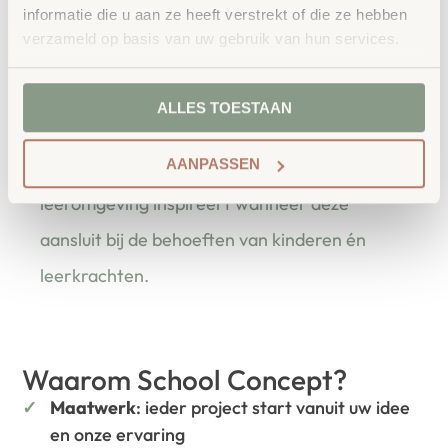
tussen klaslokalen.
informatie die u aan ze heeft verstrekt of die ze hebben
verzameld op basis van uw gebruik van hun services.
bestellen bij School
Vertrouwd
Concept
ALLES TOESTAAN
School Concept is de specialist in
AANPASSEN
onderwijsmeubilair. Wij geloven dat een
leeromgeving inspireert wanneer deze
aansluit bij de behoeften van kinderen én
leerkrachten.
Waarom School Concept?
Maatwerk
: ieder project start vanuit uw idee
en onze ervaring