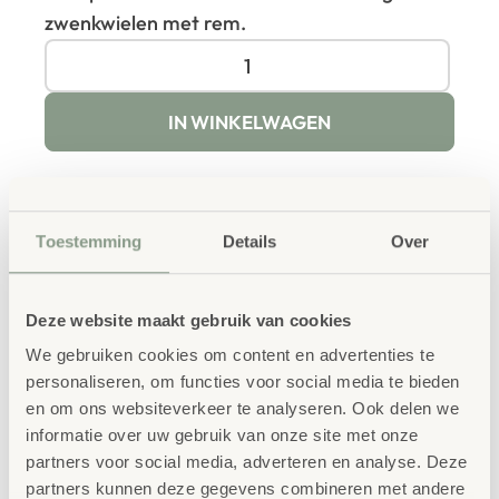
zwenkwielen met rem.
IN WINKELWAGEN
Toestemming
Details
Over
Productbeschrijving
Deze website maakt gebruik van cookies
De Droogwagen XL is ideaal voor het drogen van
We gebruiken cookies om content en advertenties te
personaliseren, om functies voor social media te bieden
tekeningen, schilderijen en knutselwerken. De ruime
en om ons websiteverkeer te analyseren. Ook delen we
roosters bieden plaats aan meerdere werken tegelijk.
informatie over uw gebruik van onze site met onze
Dankzij de wielen is de wagen eenvoudig te verplaatsen
partners voor social media, adverteren en analyse. Deze
partners kunnen deze gegevens combineren met andere