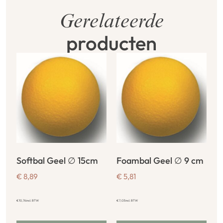
Gerelateerde
producten
Softbal Geel ∅ 15cm
Foambal Geel ∅ 9 cm
€
8,89
€
5,81
€
10,76
incl. BTW
€
7,03
incl. BTW