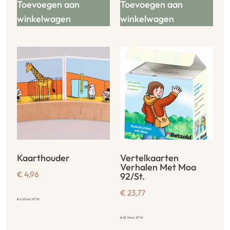
Toevoegen aan
Toevoegen aan
winkelwagen
winkelwagen
Kaarthouder
Vertelkaarten
Verhalen Met Moa
€
4,96
92/St.
€
23,77
€
6,00
incl. BTW
€
28,76
incl. BTW