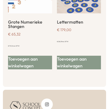
Grote Numerieke
Lettermatten
Stangen
€
179,00
€
65,32
€
216,59
incl. BTW
€
79,04
incl. BTW
Toevoegen aan
Toevoegen aan
winkelwagen
winkelwagen