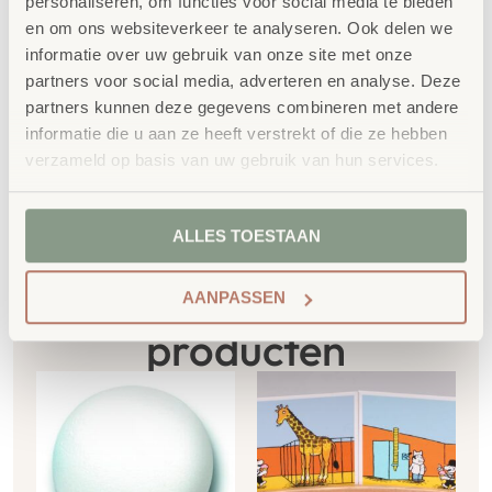
milieukeurmerk
EU-Ecolabel
.
personaliseren, om functies voor social media te bieden
en om ons websiteverkeer te analyseren. Ook delen we
Extra informatie
informatie over uw gebruik van onze site met onze
partners voor social media, adverteren en analyse. Deze
SKU
760361
partners kunnen deze gegevens combineren met andere
informatie die u aan ze heeft verstrekt of die ze hebben
verzameld op basis van uw gebruik van hun services.
ALLES TOESTAAN
Gerelateerde
AANPASSEN
producten