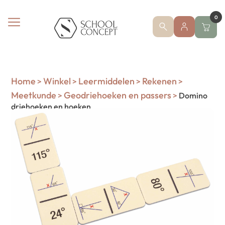
0
Home
Winkel
Leermiddelen
Rekenen
>
>
>
>
Meetkunde
Geodriehoeken en passers
>
>
Domino
driehoeken en hoeken