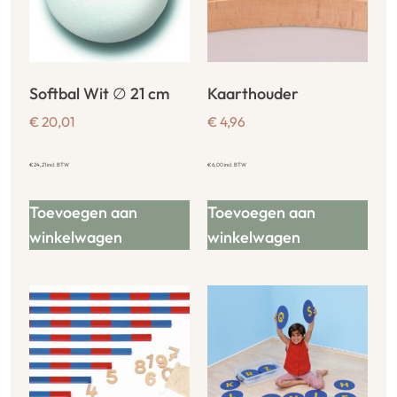
Softbal Wit ∅ 21 cm
Kaarthouder
€
20,01
€
4,96
€
24,21
incl. BTW
€
6,00
incl. BTW
Toevoegen aan
Toevoegen aan
winkelwagen
winkelwagen