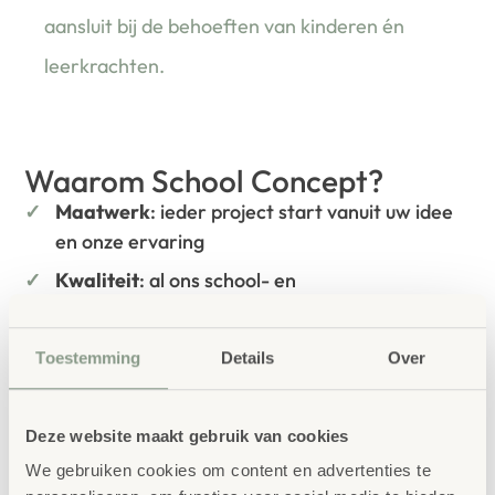
aansluit bij de behoeften van kinderen én
leerkrachten.
Waarom School Concept?
Maatwerk
: ieder project start vanuit uw idee
en onze ervaring
Kwaliteit
: al ons school- en
kinderopvangmeubilair is uitvoerig getest en
voldoet aan GS- en TÜV-keuringen
Toestemming
Details
Over
Duurzaamheid
: wij werken met circulaire
producten, waaronder onze
OneWood-lijn
van
100% FSC
-gecertificeerd Scandinavisch hout.
Deze website maakt gebruik van cookies
Daarnaast zelfs voorzien van het
We gebruiken cookies om content en advertenties te