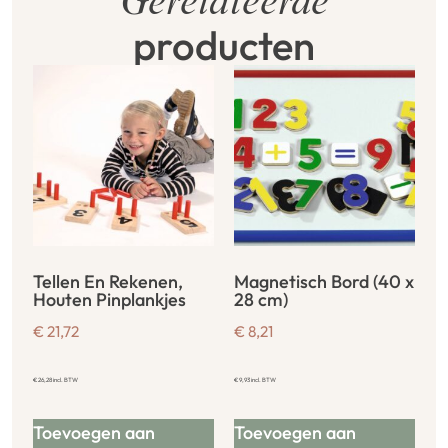
Gerelateerde
producten
Tellen En Rekenen,
Magnetisch Bord (40 x
Houten Pinplankjes
28 cm)
€
21,72
€
8,21
€
26,28
incl. BTW
€
9,93
incl. BTW
Toevoegen aan
Toevoegen aan