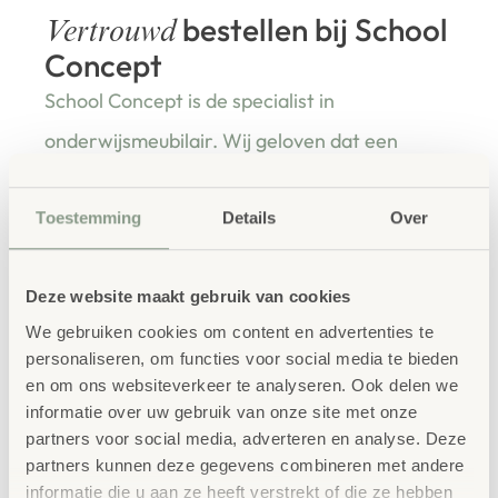
bestellen bij School
Vertrouwd
Concept
School Concept is de specialist in
onderwijsmeubilair. Wij geloven dat een
leeromgeving inspireert wanneer deze
aansluit bij de behoeften van kinderen én
Toestemming
Details
Over
leerkrachten.
Deze website maakt gebruik van cookies
We gebruiken cookies om content en advertenties te
personaliseren, om functies voor social media te bieden
Waarom School Concept?
en om ons websiteverkeer te analyseren. Ook delen we
Maatwerk
: ieder project start vanuit uw idee
informatie over uw gebruik van onze site met onze
en onze ervaring
partners voor social media, adverteren en analyse. Deze
partners kunnen deze gegevens combineren met andere
Kwaliteit
: al ons school- en
informatie die u aan ze heeft verstrekt of die ze hebben