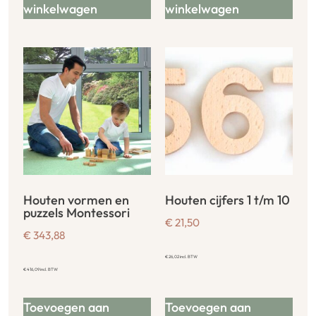
winkelwagen
winkelwagen
Houten vormen en
Houten cijfers 1 t/m 10
puzzels Montessori
€
21,50
€
343,88
€
26,02
incl. BTW
€
416,09
incl. BTW
Toevoegen aan
Toevoegen aan