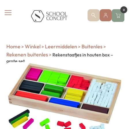
0
Home
Winkel
Leermiddelen
Buitenles
>
>
>
>
Rekenen buitenles
>
Rekenstaafjes in houten box –
grote set