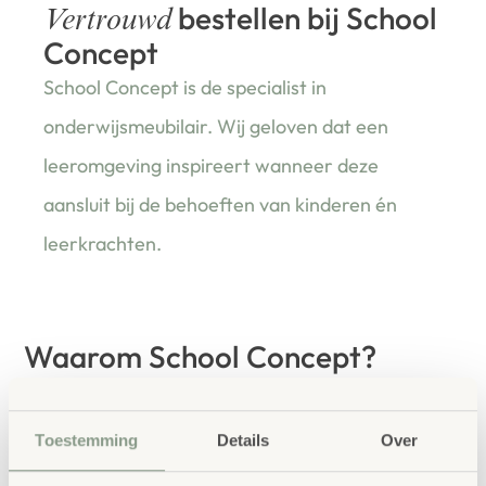
bestellen bij School
Vertrouwd
Concept
School Concept is de specialist in
onderwijsmeubilair. Wij geloven dat een
leeromgeving inspireert wanneer deze
aansluit bij de behoeften van kinderen én
leerkrachten.
Waarom School Concept?
Maatwerk
: ieder project start vanuit uw idee
en onze ervaring
Toestemming
Details
Over
Kwaliteit
: al ons school- en
kinderopvangmeubilair is uitvoerig getest en