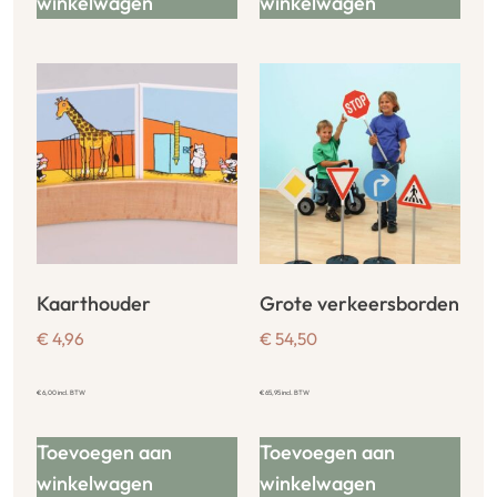
winkelwagen
winkelwagen
Kaarthouder
Grote verkeersborden
€
4,96
€
54,50
€
6,00
incl. BTW
€
65,95
incl. BTW
Toevoegen aan
Toevoegen aan
winkelwagen
winkelwagen