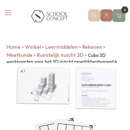
0
Home
Winkel
Leermiddelen
Rekenen
>
>
>
>
Meetkunde
Ruimtelijk inzicht 3D
>
>
Cubo 3D
werkkaarten voor het 3D inzicht moeilijkheidsgraad 4