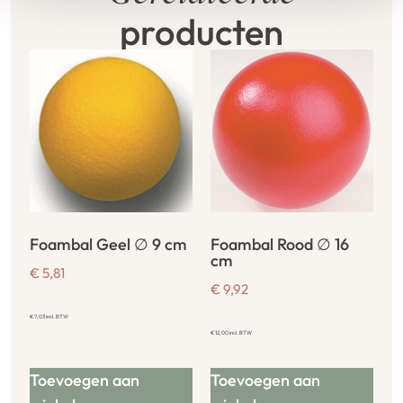
producten
Foambal Geel ∅ 9 cm
Foambal Rood ∅ 16
cm
€
5,81
€
9,92
€
7,03
incl. BTW
€
12,00
incl. BTW
Toevoegen aan
Toevoegen aan