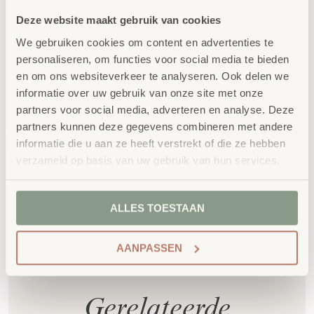
voldoet aan GS- en TÜV-keuringen
Deze website maakt gebruik van cookies
Duurzaamheid
: wij werken met circulaire
We gebruiken cookies om content en advertenties te
producten, waaronder onze
OneWood-lijn
van
personaliseren, om functies voor social media te bieden
en om ons websiteverkeer te analyseren. Ook delen we
100% FSC
-gecertificeerd Scandinavisch hout.
informatie over uw gebruik van onze site met onze
Daarnaast zelfs voorzien van het
partners voor social media, adverteren en analyse. Deze
milieukeurmerk
EU-Ecolabel
.
partners kunnen deze gegevens combineren met andere
Extra informatie
informatie die u aan ze heeft verstrekt of die ze hebben
verzameld op basis van uw gebruik van hun services.
SKU
85736
ALLES TOESTAAN
AANPASSEN
Gerelateerde