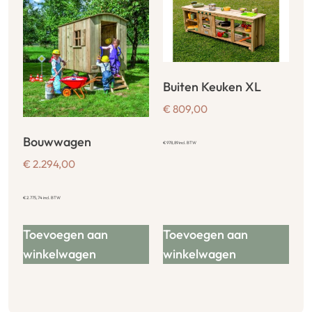
Buiten Keuken XL
€
809,00
Bouwwagen
€
978,89
incl. BTW
€
2.294,00
€
2.775,74
incl. BTW
Toevoegen aan
Toevoegen aan
winkelwagen
winkelwagen