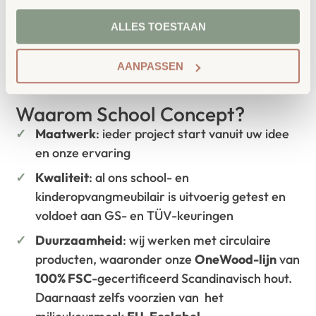
aansluit bij de behoeften van kinderen én
ALLES TOESTAAN
leerkrachten.
AANPASSEN
Waarom School Concept?
Maatwerk
: ieder project start vanuit uw idee
en onze ervaring
Kwaliteit
: al ons school- en
kinderopvangmeubilair is uitvoerig getest en
voldoet aan GS- en TÜV-keuringen
Duurzaamheid
: wij werken met circulaire
producten, waaronder onze
OneWood-lijn
van
100% FSC
-gecertificeerd Scandinavisch hout.
Daarnaast zelfs voorzien van het