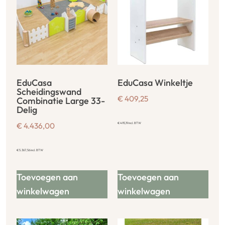
EduCasa
EduCasa Winkeltje
Scheidingswand
€
409,25
Combinatie Large 33-
Delig
€
4.436,00
€
495,19
incl. BTW
€
5.367,56
incl. BTW
Toevoegen aan
Toevoegen aan
winkelwagen
winkelwagen