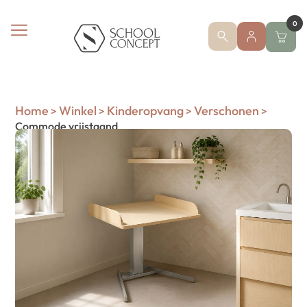
0
Home
Winkel
Kinderopvang
Verschonen
>
>
>
>
Commode vrijstaand