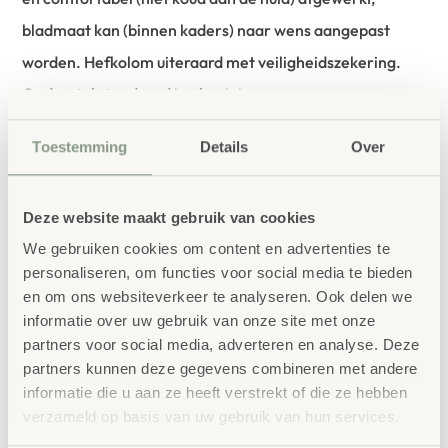
bladmaat kan (binnen kaders) naar wens aangepast
worden. Hefkolom uiteraard met veiligheidszekering.
Onderstel standaard in aluminium.
Praktische stabiele trap v.v. rem en een wand
Toestemming
Details
Over
luierdispenser optioneel bij te bestellen.
Deze website maakt gebruik van cookies
H/B/D: 68,4-120,4 x 80x 80 cm. Gewicht 75kg.
We gebruiken cookies om content en advertenties te
personaliseren, om functies voor social media te bieden
bestellen bij School
en om ons websiteverkeer te analyseren. Ook delen we
Vertrouwd
informatie over uw gebruik van onze site met onze
Concept
partners voor social media, adverteren en analyse. Deze
School Concept is de specialist in
partners kunnen deze gegevens combineren met andere
informatie die u aan ze heeft verstrekt of die ze hebben
onderwijsmeubilair. Wij geloven dat een
verzameld op basis van uw gebruik van hun services.
leeromgeving inspireert wanneer deze