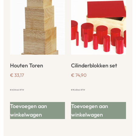
Houten Toren
Cilinderblokken set
€
33,17
€
74,90
€
40,14
incl. BTW
€
90,63
incl. BTW
Toevoegen aan
Toevoegen aan
winkelwagen
winkelwagen