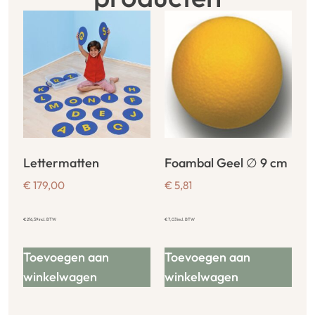
Lettermatten
Foambal Geel ∅ 9 cm
€
179,00
€
5,81
€
216,59
incl. BTW
€
7,03
incl. BTW
Toevoegen aan
Toevoegen aan
winkelwagen
winkelwagen