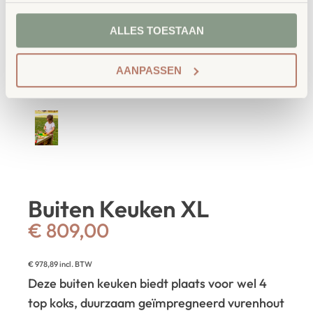
ALLES TOESTAAN
AANPASSEN
Buiten Keuken XL
€
809,00
€
978,89
incl. BTW
Deze buiten keuken biedt plaats voor wel 4
top koks, duurzaam geïmpregneerd vurenhout