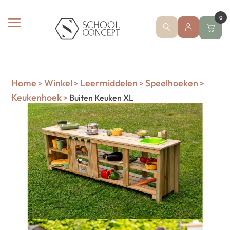
0
Home
Winkel
Leermiddelen
Speelhoeken
>
>
>
>
Keukenhoek
>
Buiten Keuken XL