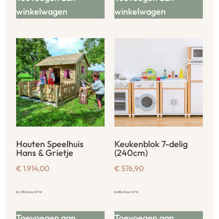
winkelwagen
winkelwagen
Houten Speelhuis
Keukenblok 7-delig
Hans & Grietje
(240cm)
€
1.914,00
€
576,90
€
2.315,94
incl. BTW
€
698,05
incl. BTW
Toevoegen aan
Toevoegen aan