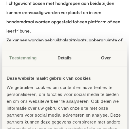
lichtgewicht boxen met handgrepen aan beide zijden
kunnen eenvoudig worden verplaatst en in een
handomdraai worden opgesteld tot een platform of een
leertribune.
Ze kunnen worden gebruikt als zitplaats, opbergruimte of
tafel. Maximaal drie boxen kunnen veilig op elkaar
Toestemming
Details
Over
gestapeld worden. Drielaags massief vurenhout, 19 mm,
stevig verlijmd, aan beide zijden gelakt en voorzien van
vilten vloergeleiders.
Deze website maakt gebruik van cookies
We gebruiken cookies om content en advertenties te
+Stevige houten boxen
personaliseren, om functies voor social media te bieden
+Drie varianten
en om ons websiteverkeer te analyseren. Ook delen we
informatie over uw gebruik van onze site met onze
+Flexibel gebruik
partners voor social media, adverteren en analyse. Deze
+Diverse combinatiemogelijkheden voor rij- en
partners kunnen deze gegevens combineren met andere
groepseilanden
informatie die u aan ze heeft verstrekt of die ze hebben