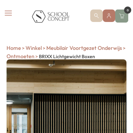
0
Home
Winkel
Meubilair Voortgezet Onderwijs
>
>
>
Ontmoeten
>
BRIXX Lichtgewicht Boxen