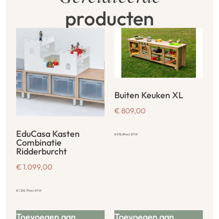
producten
Buiten Keuken XL
€
809,00
EduCasa Kasten
€
978,89
incl. BTW
Combinatie
Ridderburcht
€
1.099,00
€
1.329,79
incl. BTW
Toevoegen aan
Toevoegen aan