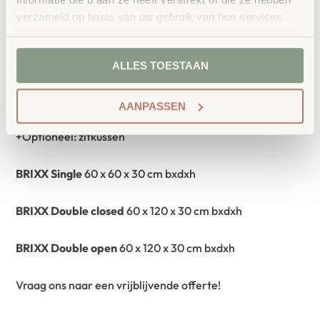
verzameld op basis van uw gebruik van hun services.
+Lichtgewicht en mobiel
+Opbergruimte voor boeken, tassen en schoenen
ALLES TOESTAAN
+Modulair systeem
+Stapelbaar, veilig, in elkaar grijpend
AANPASSEN
+Verzonken handgrepen
+Optioneel: zitkussen
BRIXX Single
60 x 60 x 30 cm bxdxh
BRIXX Double closed
60 x 120 x 30 cm bxdxh
BRIXX Double open
60 x 120 x 30 cm bxdxh
Vraag ons naar een vrijblijvende offerte!