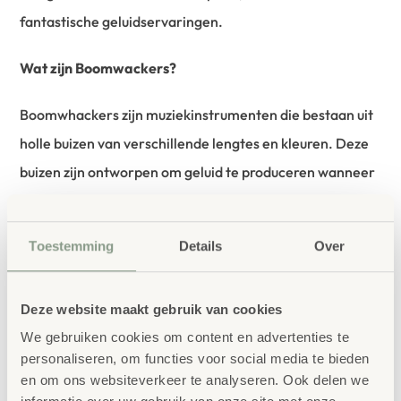
fantastische geluidservaringen.
Wat zijn Boomwackers?
Boomwhackers zijn muziekinstrumenten die bestaan uit
holle buizen van verschillende lengtes en kleuren. Deze
buizen zijn ontworpen om geluid te produceren wanneer
ze worden geraakt tegen een oppervlak, zoals je
handpalm, de grond of zelfs tegen elkaar. Elke buis heeft
Toestemming
Details
Over
een specifieke lengte en daardoor een unieke
toonhoogte. Hoe korter de Boomwhackers zijn, hoe
Deze website maakt gebruik van cookies
hoger de speelbare toon. “Boom” staat voor het geluid
We gebruiken cookies om content en advertenties te
dat wordt geproduceerd door het instrument tegen een
personaliseren, om functies voor social media te bieden
object te slaan, terwijl “whackers” is afgeleid van het
en om ons websiteverkeer te analyseren. Ook delen we