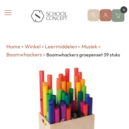
0
Home
Winkel
Leermiddelen
Muziek
>
>
>
>
Boomwhackers
>
Boomwhackers groepenset 39 stuks