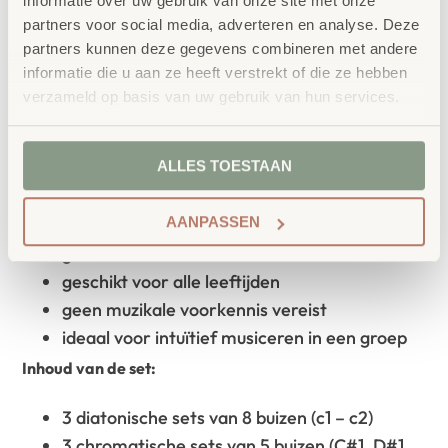
Engelse werkwoord “to whack”, dat hier de methode van
informatie over uw gebruik van onze site met onze
partners voor social media, adverteren en analyse. Deze
geluidsproductie beschrijft. Met behulp van de zwarte
partners kunnen deze gegevens combineren met andere
octaveringsdoppen kun je de buizen een octaaf lager
informatie die u aan ze heeft verstrekt of die ze hebben
bespelen.
verzameld op basis van uw gebruik van hun services.
Details Boomwackers:
ALLES TOESTAAN
lengte van de buizen: tussen 30 – 63 cm, Ø
AANPASSEN
4,5 cm
gestemde buizen van robuust kunststof
geschikt voor alle leeftijden
geen muzikale voorkennis vereist
ideaal voor intuïtief musiceren in een groep
Inhoud van de set:
3 diatonische sets van 8 buizen (c1 – c2)
3 chromatische sets van 5 buizen (C#1, D#1,