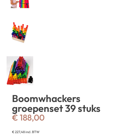
Boomwhackers
groepenset 39 stuks
€
188,00
€
227,48
incl. BTW