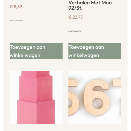
Verhalen Met Moa
€
8,89
92/St.
€
23,77
€
10,76
incl. BTW
€
28,76
incl. BTW
Toevoegen aan
Toevoegen aan
winkelwagen
winkelwagen