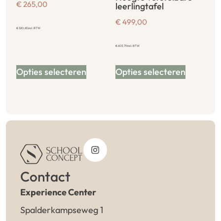
€
265,00
leerlingtafel
€
499,00
€
320,65
incl. BTW
€
603,79
incl. BTW
Opties selecteren
Opties selecteren
Contact
Experience Center
Spalderkampseweg 1