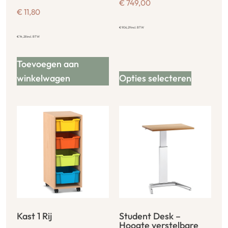
€
749,00
€
11,80
€
906,29
incl. BTW
€
14,28
incl. BTW
Toevoegen aan
winkelwagen
Opties selecteren
Kast 1 Rij
Student Desk –
Hoogte verstelbare