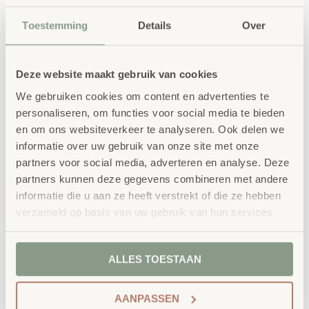
Waarom School Concept?
Toestemming
Details
Over
Maatwerk
: ieder project start vanuit uw idee
en onze ervaring
Deze website maakt gebruik van cookies
Kwaliteit
: al ons school- en
We gebruiken cookies om content en advertenties te
kinderopvangmeubilair is uitvoerig getest en
personaliseren, om functies voor social media te bieden
voldoet aan GS- en TÜV-keuringen
en om ons websiteverkeer te analyseren. Ook delen we
Duurzaamheid
: wij werken met circulaire
informatie over uw gebruik van onze site met onze
producten, waaronder onze
OneWood-lijn
van
partners voor social media, adverteren en analyse. Deze
partners kunnen deze gegevens combineren met andere
100% FSC
-gecertificeerd Scandinavisch hout.
informatie die u aan ze heeft verstrekt of die ze hebben
Daarnaast zelfs voorzien van het
verzameld op basis van uw gebruik van hun services.
milieukeurmerk
EU-Ecolabel
.
Extra informatie
ALLES TOESTAAN
SKU
74809
AANPASSEN