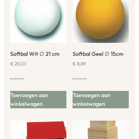
Softbal Wit ∅ 21 cm
Softbal Geel ∅ 15cm
€
20,01
€
8,89
€
24,21
incl. BTW
€
10,76
incl. BTW
Toevoegen aan
Toevoegen aan
winkelwagen
winkelwagen