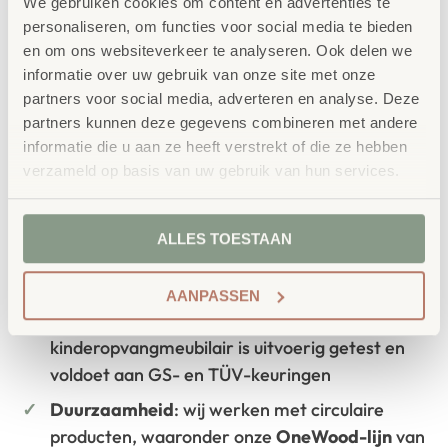
We gebruiken cookies om content en advertenties te
onderwijsmeubilair. Wij geloven dat een
personaliseren, om functies voor social media te bieden
en om ons websiteverkeer te analyseren. Ook delen we
leeromgeving inspireert wanneer deze
informatie over uw gebruik van onze site met onze
aansluit bij de behoeften van kinderen én
partners voor social media, adverteren en analyse. Deze
partners kunnen deze gegevens combineren met andere
leerkrachten.
informatie die u aan ze heeft verstrekt of die ze hebben
verzameld op basis van uw gebruik van hun services.
Waarom School Concept?
ALLES TOESTAAN
Maatwerk
: ieder project start vanuit uw idee
en onze ervaring
AANPASSEN
Kwaliteit
: al ons school- en
kinderopvangmeubilair is uitvoerig getest en
voldoet aan GS- en TÜV-keuringen
Duurzaamheid
: wij werken met circulaire
producten, waaronder onze
OneWood-lijn
van