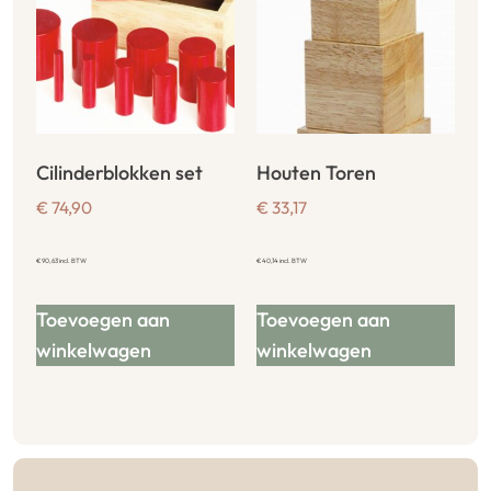
Cilinderblokken set
Houten Toren
€
74,90
€
33,17
€
90,63
incl. BTW
€
40,14
incl. BTW
Toevoegen aan
Toevoegen aan
winkelwagen
winkelwagen