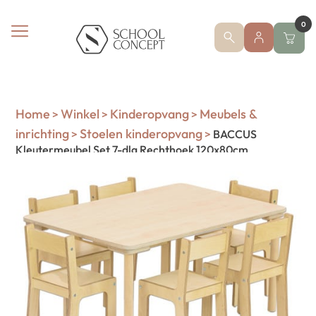
0
Home
Winkel
Kinderopvang
Meubels &
>
>
>
inrichting
Stoelen kinderopvang
>
>
BACCUS
Kleutermeubel Set 7-dlg Rechthoek 120x80cm