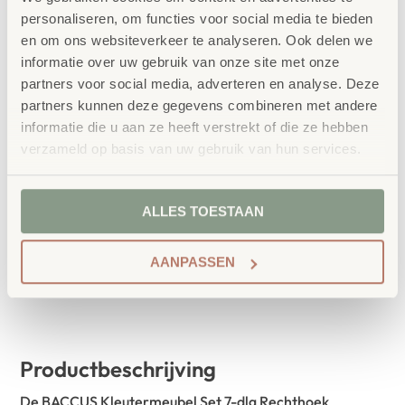
Hoogte
personaliseren, om functies voor social media te bieden
en om ons websiteverkeer te analyseren. Ook delen we
Decor tafelblad
informatie over uw gebruik van onze site met onze
partners voor social media, adverteren en analyse. Deze
partners kunnen deze gegevens combineren met andere
informatie die u aan ze heeft verstrekt of die ze hebben
verzameld op basis van uw gebruik van hun services.
IN WINKELWAGEN
ALLES TOESTAAN
AANPASSEN
Productbeschrijving
De BACCUS Kleutermeubel Set 7-dlg Rechthoek