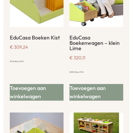
EduCasa Boeken Kist
EduCasa
Boekenwagen – klein
€
309,24
Lime
€
320,11
€
374,18
incl. BTW
€
387,33
incl. BTW
Toevoegen aan
Toevoegen aan
winkelwagen
winkelwagen