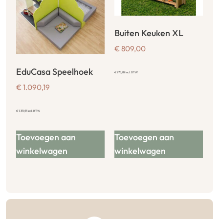
Buiten Keuken XL
€
809,00
EduCasa Speelhoek
€
978,89
incl. BTW
€
1.090,19
€
1.319,13
incl. BTW
Toevoegen aan
Toevoegen aan
winkelwagen
winkelwagen