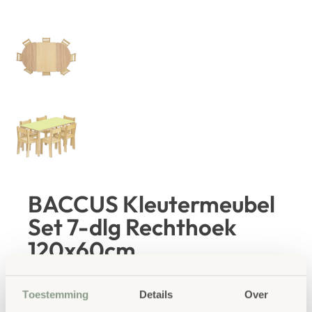
BACCUS Kleutermeubel
Set 7-dlg Rechthoek
120x60cm
€
944,00
Toestemming
Details
Over
€
1.142,24
incl. BTW