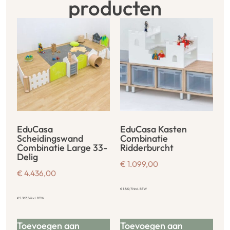
producten
EduCasa
EduCasa Kasten
Scheidingswand
Combinatie
Combinatie Large 33-
Ridderburcht
Delig
€
1.099,00
€
4.436,00
€
1.329,79
incl. BTW
€
5.367,56
incl. BTW
Toevoegen aan
Toevoegen aan