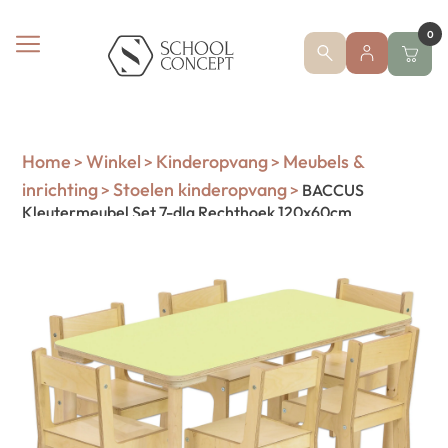
0
Home
Winkel
Kinderopvang
Meubels &
>
>
>
inrichting
Stoelen kinderopvang
>
>
BACCUS
Kleutermeubel Set 7-dlg Rechthoek 120x60cm