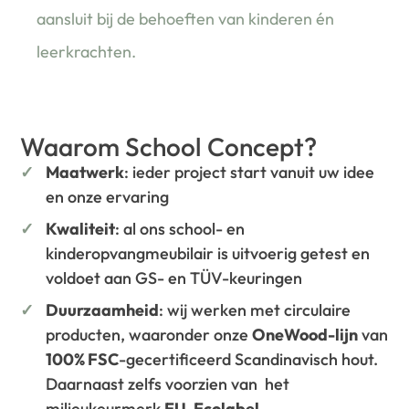
aansluit bij de behoeften van kinderen én
leerkrachten.
Waarom School Concept?
Maatwerk
: ieder project start vanuit uw idee
en onze ervaring
Kwaliteit
: al ons school- en
kinderopvangmeubilair is uitvoerig getest en
voldoet aan GS- en TÜV-keuringen
Duurzaamheid
: wij werken met circulaire
producten, waaronder onze
OneWood-lijn
van
100% FSC
-gecertificeerd Scandinavisch hout.
Daarnaast zelfs voorzien van het
milieukeurmerk
EU-Ecolabel
.