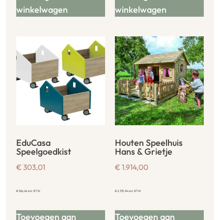
winkelwagen
winkelwagen
EduCasa
Houten Speelhuis
Speelgoedkist
Hans & Grietje
€
303,01
€
1.914,00
€
366,64
incl. BTW
€
2.315,94
incl. BTW
Toevoegen aan
Toevoegen aan