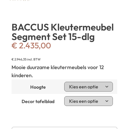
BACCUS Kleutermeubel
Segment Set 15-dlg
€
2.435,00
€
2.946,35
incl. BTW
Mooie duurzame kleutermeubels voor 12
kinderen.
Hoogte
Decor tafelblad