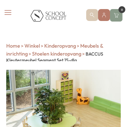
0
Home
Winkel
Kinderopvang
Meubels &
>
>
>
inrichting
Stoelen kinderopvang
>
>
BACCUS
Kleutermeubel Segment Set 15-dlg