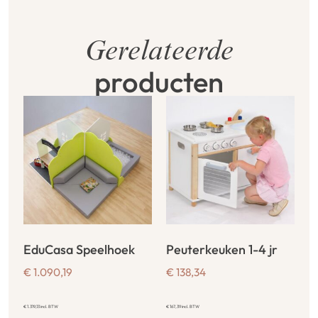
Gerelateerde
producten
EduCasa Speelhoek
Peuterkeuken 1-4 jr
€
1.090,19
€
138,34
€
1.319,13
incl. BTW
€
167,39
incl. BTW