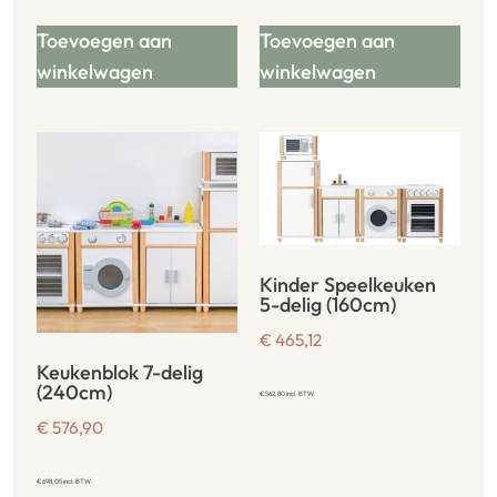
Toevoegen aan
Toevoegen aan
winkelwagen
winkelwagen
Kinder Speelkeuken
5-delig (160cm)
€
465,12
Keukenblok 7-delig
(240cm)
€
562,80
incl. BTW
€
576,90
€
698,05
incl. BTW